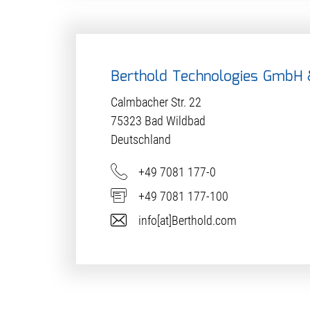
Berthold Technologies GmbH 
Calmbacher Str. 22
75323
Bad Wildbad
Deutschland
Telefon
+49 7081 177-0
Fax
+49 7081 177-100
E-Mail
info[at]Berthold.com