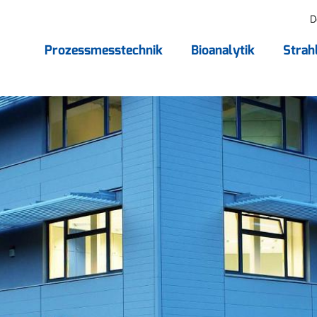
D
Prozessmesstechnik
Bioanalytik
Strah