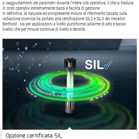
o riaggiustamenti dei parametri durante l'intera vita operativa, il che si traduce
in costi operativi estremamente bassi e facilità di gestione.
In definitiva, la naturale ed onnipresente misura di riferimento basata sulla
radiazione cosmica ha portato alla certificazione SIL2 e SIL3 dei rilevatori
Berthold - sia per applicazioni a livello puntiforme (allarme di alto e basso
livello) che per misure continue di livello e densità.
Opzione certificata SIL