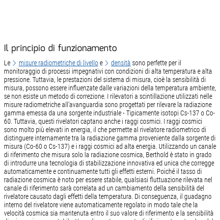
Il principio di funzionamento
Le
misure radiometriche di livello
e
densità
sono perfette per il
monitoraggio di processi impegnativi con condizioni di alta temperatura e alta
pressione. Tuttavia, le prestazioni del sistema di misura, cioè la sensibilità di
misura, possono essere influenzate dalle variazioni della temperatura ambiente,
se non esiste un metodo di correzione. I rilevatori a scintillazione utilizzati nelle
misure radiometriche all'avanguardia sono progettati per rilevare la radiazione
gamma emessa da una sorgente industriale - Tipicamente isotopi Cs-137 o Co-
60. Tuttavia, questi rivelatori captano anche i raggi cosmici. I raggi cosmici
sono molto più elevati in energia, il che permette al rivelatore radiometrico di
distinguere internamente tra la radiazione gamma proveniente dalla sorgente di
misura (Co-60 o Cs-137) e i raggi cosmici ad alta energia. Utilizzando un canale
di riferimento che misura solo la radiazione cosmica, Berthold è stato in grado
di introdurre una tecnologia di stabilizzazione innovativa ed unica che corregge
automaticamente e continuamente tutti gli effetti esterni. Poiché il tasso di
radiazione cosmica è noto per essere stabile, qualsiasi fluttuazione rilevata nel
canale di riferimento sarà correlata ad un cambiamento della sensibilità del
rivelatore causato dagli effetti della temperatura. Di conseguenza, il guadagno
interno del rivelatore viene automaticamente regolato in modo tale che la
velocità cosmica sia mantenuta entro il suo valore di riferimento e la sensibilità