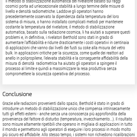
Il metodo di stabilizzazione automatica del rivelatore basato sui raggi
cosmici porta ad un'eccezionale stabilità a lungo termine delle misure di
livello e densità radiometriche. Laddove gli operatori hanno
precedentemente osservato la dipendenza dalla temperatura del loro
sistema di misura, o hanno installato complicati metodi per mantenere
costante la temperatura del rivelatore, il metodo di stabilizzazione
automatica, basato sulla radiazione cosmica, li ha aiutati a superare questi
problemi e, in definitiva, i rivelatori Berthold sono stati in grado di
aumentare l'affidabilità e ridurre drasticamente i costi operativi in centinaia
di applicazioni che vanno dai livelli dei fusti su coke alla misura del vetro
bulk. In applicazioni critiche per la sicurezza, come quelle dei reattori ad
anello in polipropilene, l'elevata stabilità e la conseguente affidabilità della
misura di densità radiometrica ha aiutato gli operatori a spingere il
processo al limite e quindi a massimizzare la resa produttiva senza
compromettere la sicurezza operativa del processo.
Conclusione
Grazie alle radiazioni provenienti dallo spazio, Berthold è stato in grado di
introdurre un metodo di stabilizzazione unico che compensa intrinsecamente
tutti gli effetti esterni - anche senza una conoscenza più approfondita della
provenienza del fattore di disturbo (temperatura, invecchiamento...). Il risultato
sono misure altamente ripetibili che operano in migliaia di applicazioni in tutto
il mondo e permettono agli operatori di eseguire i loro processi in modo molto
più sicuro ed affidabile. Allo stesso tempo, i sistemi non richiedono ricalibrazioni