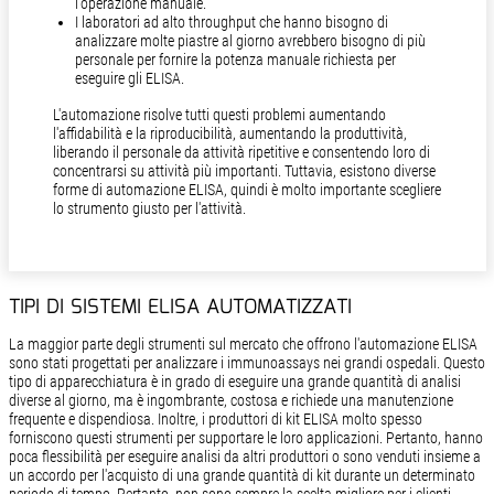
l'operazione manuale.
I laboratori ad alto throughput che hanno bisogno di
analizzare molte piastre al giorno avrebbero bisogno di più
personale per fornire la potenza manuale richiesta per
eseguire gli ELISA.
L'automazione risolve tutti questi problemi aumentando
l'affidabilità e la riproducibilità, aumentando la produttività,
liberando il personale da attività ripetitive e consentendo loro di
concentrarsi su attività più importanti. Tuttavia, esistono diverse
forme di automazione ELISA, quindi è molto importante scegliere
lo strumento giusto per l'attività.
TIPI DI SISTEMI ELISA AUTOMATIZZATI
La maggior parte degli strumenti sul mercato che offrono l'automazione ELISA
sono stati progettati per analizzare i immunoassays nei grandi ospedali. Questo
tipo di apparecchiatura è in grado di eseguire una grande quantità di analisi
diverse al giorno, ma è ingombrante, costosa e richiede una manutenzione
frequente e dispendiosa. Inoltre, i produttori di kit ELISA molto spesso
forniscono questi strumenti per supportare le loro applicazioni. Pertanto, hanno
poca flessibilità per eseguire analisi da altri produttori o sono venduti insieme a
un accordo per l'acquisto di una grande quantità di kit durante un determinato
periodo di tempo. Pertanto, non sono sempre la scelta migliore per i clienti