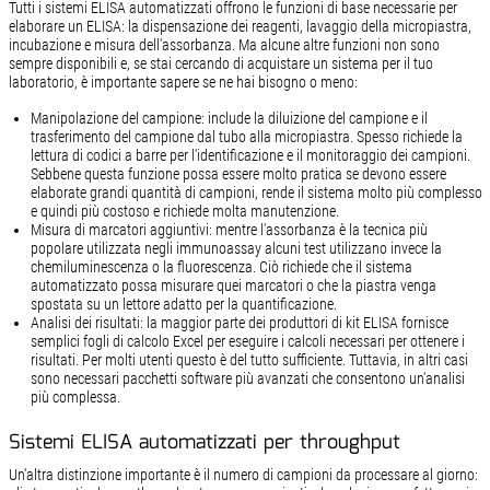
Tutti i sistemi ELISA automatizzati offrono le funzioni di base necessarie per
elaborare un ELISA: la dispensazione dei reagenti, lavaggio della micropiastra,
incubazione e misura dell'assorbanza. Ma alcune altre funzioni non sono
sempre disponibili e, se stai cercando di acquistare un sistema per il tuo
laboratorio, è importante sapere se ne hai bisogno o meno:
Manipolazione del campione: include la diluizione del campione e il
trasferimento del campione dal tubo alla micropiastra. Spesso richiede la
lettura di codici a barre per l'identificazione e il monitoraggio dei campioni.
Sebbene questa funzione possa essere molto pratica se devono essere
elaborate grandi quantità di campioni, rende il sistema molto più complesso
e quindi più costoso e richiede molta manutenzione.
Misura di marcatori aggiuntivi: mentre l'assorbanza è la tecnica più
popolare utilizzata negli immunoassay alcuni test utilizzano invece la
chemiluminescenza o la fluorescenza. Ciò richiede che il sistema
automatizzato possa misurare quei marcatori o che la piastra venga
spostata su un lettore adatto per la quantificazione.
Analisi dei risultati: la maggior parte dei produttori di kit ELISA fornisce
semplici fogli di calcolo Excel per eseguire i calcoli necessari per ottenere i
risultati. Per molti utenti questo è del tutto sufficiente. Tuttavia, in altri casi
sono necessari pacchetti software più avanzati che consentono un'analisi
più complessa.
Sistemi ELISA automatizzati per throughput
Un'altra distinzione importante è il numero di campioni da processare al giorno: