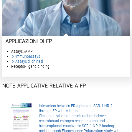
APPLICAZIONI DI FP
Assays
AMP
C
Immunoassays
Assays di chinasi
Receptor-ligand binding
NOTE APPLICATIVE RELATIVE A FP
Interaction between ER alpha and SCR-1 NR-2
through FP with Mithras
Characterization of the interaction between
recombinant estrogen receptor alpha and
transcriptional coactivator SCR-1 NR-2 binding
motif through Fluorescence Polarization study with