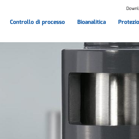
Downl
Controllo di processo
Bioanalitica
Protezio