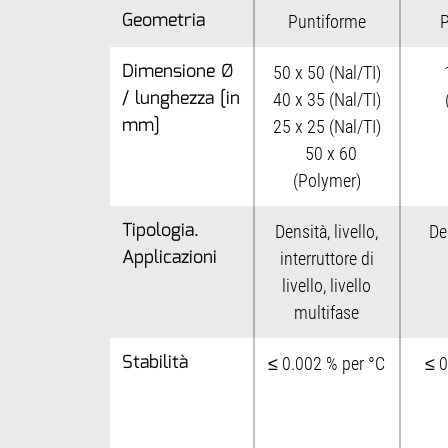
Geometria
Puntiforme
P
Dimensione Ø
50 x 50 (Nal/TI)
/ lunghezza [in
40 x 35 (Nal/TI)
mm]
25 x 25 (Nal/TI)
50 x 60
(Polymer)
Tipologia.
Densità, livello,
Den
Applicazioni
interruttore di
livello, livello
multifase
Stabilità
≤ 0.002 % per °C
≤ 0