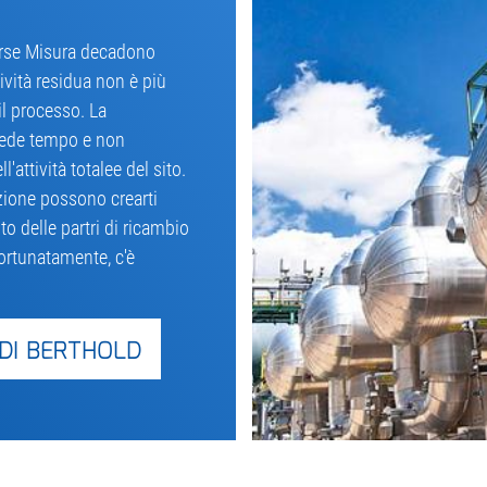
iverse Misura decadono
ività residua non è più
il processo. La
hiede tempo e non
'attività totalee del sito.
duzione possono crearti
 delle partri di ricambio
Fortunatamente, c'è
DI BERTHOLD