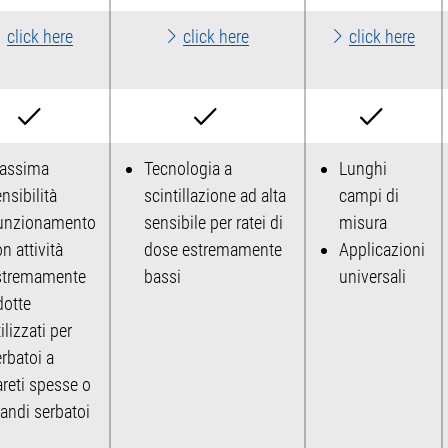
click here
click here
click here
assima
Tecnologia a
Lunghi
nsibilità
scintillazione ad alta
campi di
unzionamento
sensibile per ratei di
misura
n attività
dose estremamente
Applicazioni
stremamente
bassi
universali
dotte
ilizzati per
rbatoi a
areti spesse o
andi serbatoi