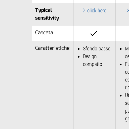
Typical
click here
sensitivity
Cascata
Caratteristiche
Sfondo basso
M
Design
se
compatto
F
co
e
ri
Ut
se
p
gr