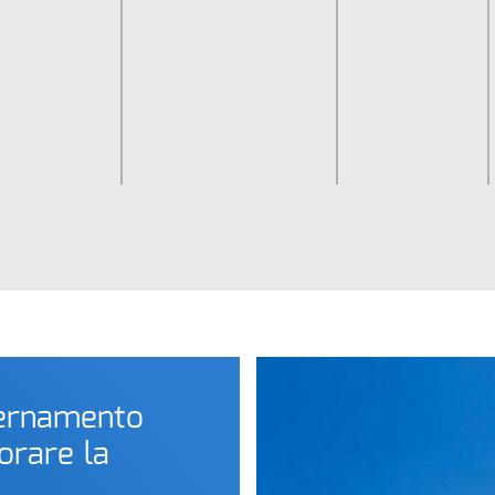
ernamento
orare la