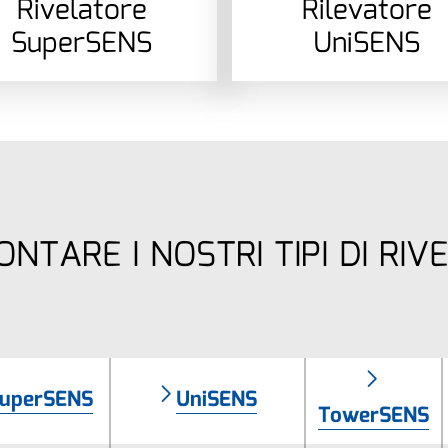
Rivelatore
Rilevatore
SuperSENS
UniSENS
NTARE I NOSTRI TIPI DI RIV
uperSENS
UniSENS
TowerSENS