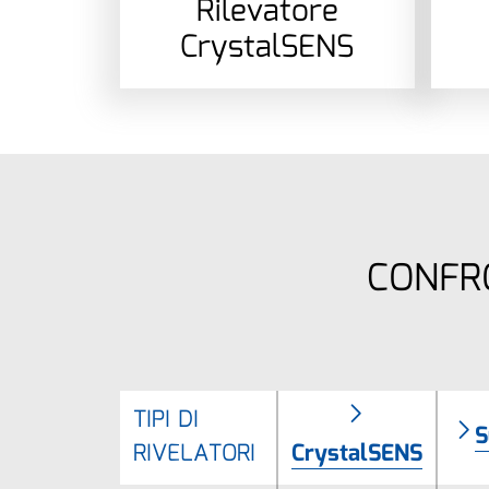
Rilevatore
CrystalSENS
CONFRO
TIPI DI
S
RIVELATORI
CrystalSENS