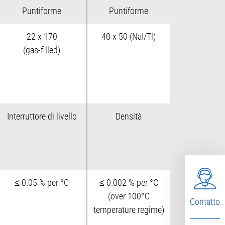
Puntiforme
Puntiforme
22 x 170
40 x 50 (NaI/Tl)
(gas-filled)
Interruttore di livello
Densità
≤ 0.05 % per °C
≤ 0.002 % per °C
(over 100°C
Contatto
temperature regime)