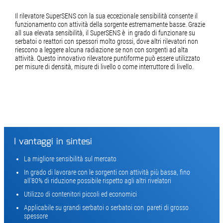
Il rilevatore SuperSENS con la sua eccezionale sensibilità consente il
funzionamento con attività della sorgente estremamente basse. Grazie
all sua elevata sensibilità, il SuperSENS è in grado di funzionare su
serbatoi o reattori con spessori molto grossi, dove altri rilevatori non
riescono a leggere alcuna radiazione se non con sorgenti ad alta
attività. Questo innovativo rilevatore puntiforme può essere utilizzato
per misure di densità, misure di livello o come interruttore di livello.
I vantaggi in sintesi
La migliore sensibilità sul mercato
In grado di lavorare con le sorgenti con attività più bassa, fino
all'80% di riduzione possibile rispetto agli altri rivelatori
Utilizzo di contenitori piccoli ed economici
Applicabile su grandi serbatoi o serbatoi con pareti di grosso
spessore