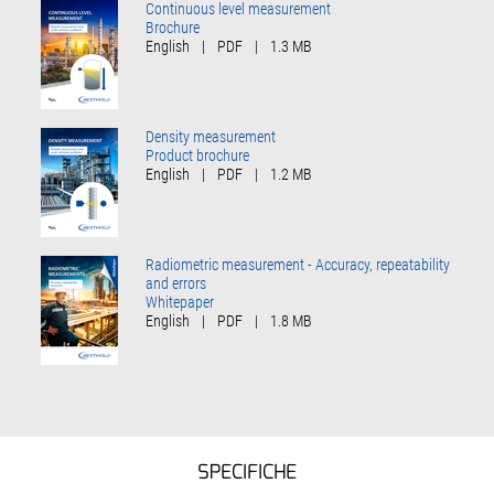
Continuous level measurement
Brochure
English
|
PDF
|
1.3 MB
Density measurement
Product brochure
English
|
PDF
|
1.2 MB
Radiometric measurement - Accuracy, repeatability
and errors
Whitepaper
English
|
PDF
|
1.8 MB
SPECIFICHE