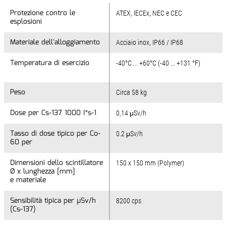
Protezione contro le
Protezione contro le
ATEX, IECEx, NEC e CEC
esplosioni
esplosioni
Materiale dell'alloggiamento
Materiale dell'alloggiamento
Acciaio inox, IP66 / IP68
Temperatura di esercizio
Temperatura di esercizio
-40°C ... +60°C (-40 ... +131 °F)
Peso
Peso
Circa 58 kg
Dose per Cs-137 1000 I*s-1
Dose per Cs-137 1000 I*s-1
0,14 μSv/h
Tasso di dose tipico per Co-
Tasso di dose tipico per Co-
0.2 μSv/h
60 per
60 per
Dimensioni dello scintillatore
Dimensioni dello scintillatore
150 x 150 mm (Polymer)
Ø x lunghezza [mm]
Ø x lunghezza [mm]
e materiale
e materiale
Sensibilità tipica per µSv/h
Sensibilità tipica per µSv/h
8200 cps
(Cs-137)
(Cs-137)