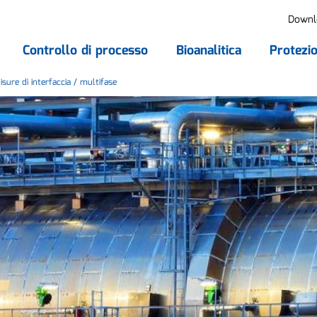
Downl
Controllo di processo
Bioanalitica
Protezio
sure di interfaccia / multifase