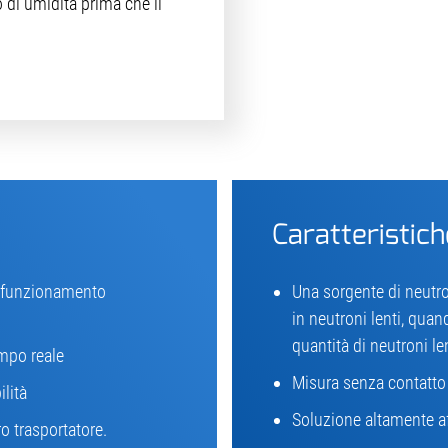
 di umidità prima che il
Caratteristich
l funzionamento
Una sorgente di neutro
in neutroni lenti, qua
quantità di neutroni le
empo reale
Misura senza contatto 
lità
Soluzione altamente af
o trasportatore.