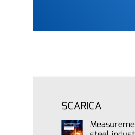
SCARICA
Measuremen
steel indus