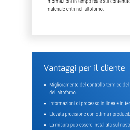
informazioni in tempo reale sul contenuto
materiale entri nell'altoforno.
Vantaggi per il cliente
Miglioramento del controllo termico de
dell'altoforno
Informazioni di processo in linea e in t
Elevata precisione con ottima riproducibi
La misura può essere installata sul nastr