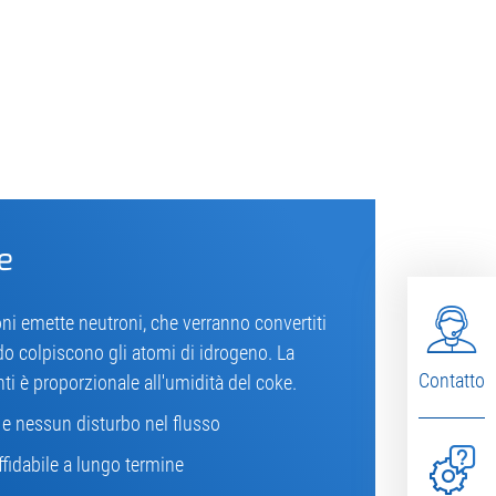
e
ni emette neutroni, che verranno convertiti
ndo colpiscono gli atomi di idrogeno. La
Contatto
nti è proporzionale all'umidità del coke.
e nessun disturbo nel flusso
fidabile a lungo termine