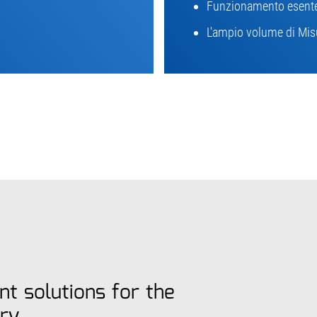
Funzionamento esent
L'ampio volume di Mis
t solutions for the
try