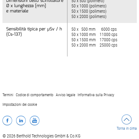
Dimensioni dello scintillatore
Dimensioni dello scintillatore
50 x 500 (polimero)
Ø x lunghezza [mm]
Ø x lunghezza [mm]
50 x 1000 (polimero)
e materiale
e materiale
50 x 1500 (polimero)
50 x 2000 (polimero)
Sensibilità tipica per µSv / h
Sensibilità tipica per µSv / h
50 x 500 mm 6000 cps
(Cs-137)
(Cs-137)
50 x 1000 mm 11000 cps
50 x 1500 mm 17000 cps
50 x 2000 mm 25000 cps
Termini
Codice di comportamento
Avviso legale
Informativa sulla Privacy
Impostazioni dei cookie
Facebook
LinkedIn
YouTube
Torna in cima
© 2026 Berthold Technologies GmbH & Co.KG