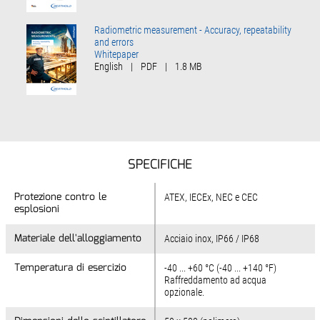
Radiometric measurement - Accuracy, repeatability
and errors
Whitepaper
English
|
PDF
|
1.8 MB
SPECIFICHE
Protezione contro le
Protezione contro le
ATEX, IECEx, NEC e CEC
esplosioni
esplosioni
Materiale dell'alloggiamento
Materiale dell'alloggiamento
Acciaio inox, IP66 / IP68
Temperatura di esercizio
Temperatura di esercizio
-40 ... +60 °C (-40 ... +140 °F)
Raffreddamento ad acqua
opzionale.