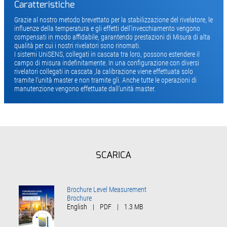
Caratteristiche
Grazie al nostro metodo brevettato per la stabilizzazione del rivelatore, le
influenze della temperatura e gli effetti dell'invecchiamento vengono
compensati in modo affidabile, garantendo prestazioni di Misura di alta
qualità per cui i nostri rivelatori sono rinomati.
I sistemi UniSENS, collegati in cascata tra loro, possono estendere il
campo di misura indefinitamente. In una configurazione con diversi
rivelatori collegati in cascata ,la calibrazione viene effettuata solo
tramite l'unità master e non tramite gli. Anche tutte le operazioni di
manutenzione vengono effettuate dall'unità master.
SCARICA
Brochure Level Measurement
Brochure
English
|
PDF
|
1.3 MB