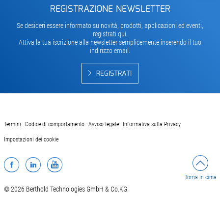
REGISTRAZIONE NEWSLETTER
Se desideri essere informato su novità, prodotti, applicazioni ed eventi,
registrati qui.
Attiva la tua iscrizione alla newsletter semplicemente inserendo il tuo
indirizzo email.
REGISTRATI
Termini
Codice di comportamento
Avviso legale
Informativa sulla Privacy
Impostazioni dei cookie
Facebook
LinkedIn
YouTube
Torna in cima
© 2026 Berthold Technologies GmbH & Co.KG