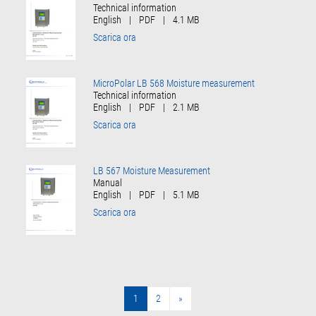
Technical information
English
|
PDF
|
4.1 MB
Scarica ora
MicroPolar LB 568 Moisture measurement
Technical information
English
|
PDF
|
2.1 MB
Scarica ora
LB 567 Moisture Measurement
Manual
English
|
PDF
|
5.1 MB
Scarica ora
1
2
»
»