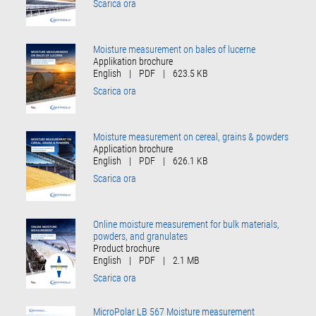
Scarica ora
Moisture measurement on bales of lucerne
Applikation brochure
English
|
PDF
|
623.5 KB
Scarica ora
Moisture measurement on cereal, grains & powders
Application brochure
English
|
PDF
|
626.1 KB
Scarica ora
Online moisture measurement for bulk materials,
powders, and granulates
Product brochure
English
|
PDF
|
2.1 MB
Scarica ora
MicroPolar LB 567 Moisture measurement