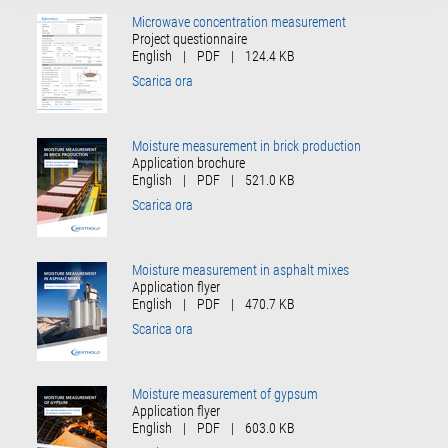
Microwave concentration measurement
Project questionnaire
English
|
PDF
|
124.4 KB
Scarica ora
Moisture measurement in brick production
Application brochure
English
|
PDF
|
521.0 KB
Scarica ora
Moisture measurement in asphalt mixes
Application flyer
English
|
PDF
|
470.7 KB
Scarica ora
Moisture measurement of gypsum
Application flyer
English
|
PDF
|
603.0 KB