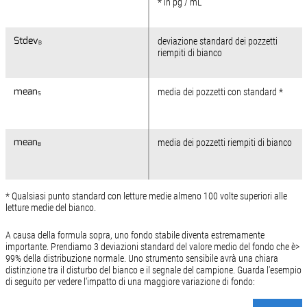
* in pg / mL
Stdev
Stdev
deviazione standard dei pozzetti
B
B
riempiti di bianco
mean
mean
media dei pozzetti con standard *
S
S
mean
mean
media dei pozzetti riempiti di bianco
B
B
* Qualsiasi punto standard con letture medie almeno 100 volte superiori alle
letture medie del bianco.
A causa della formula sopra, uno fondo stabile diventa estremamente
importante. Prendiamo 3 deviazioni standard del valore medio del fondo che è>
99% della distribuzione normale. Uno strumento sensibile avrà una chiara
distinzione tra il disturbo del bianco e il segnale del campione. Guarda l'esempio
di seguito per vedere l'impatto di una maggiore variazione di fondo: