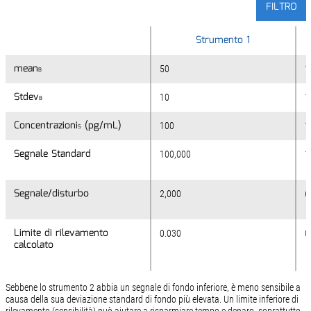
FILTRO
Strumento 1
mean
mean
50
1
B
B
Stdev
Stdev
10
1
B
B
Concentrazioni
Concentrazioni
(pg/mL)
(pg/mL)
100
1
S
S
Segnale Standard
Segnale Standard
100,000
1
Segnale/disturbo
Segnale/disturbo
2,000
6
Limite di rilevamento
Limite di rilevamento
0.030
0
calcolato
calcolato
Sebbene lo strumento 2 abbia un segnale di fondo inferiore, è meno sensibile a
causa della sua deviazione standard di fondo più elevata. Un limite inferiore di
rilevamento (sensibilità) può aiutare a risparmiare tempo e denaro, soprattutto