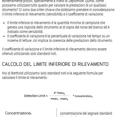
estremamente piccoli, specialmente a livello di Zeptomole. Quindi, come
possiamo utilizzare tutto questo per valutare le prestazioni di un qualsiasi
strumento? Ci sono due criteri chiave che dobbiamo prendere in considerazione:
il limite inferiore di rilevamento (sensibilità) e il coefficiente di variazione.
Il limite inferiore di rilevamento è la quantità minima di campione che
genera una risposta dello strumento al di sopra del noise del bianco ed è
indicato come sensibilità.
Il coefficiente di variazione è la percentuale di variazione nel tempo su un
insieme di letture: ciò implica la coerenza delle prestazioni dello strumento.
Il coefficiente di variazione e il limite inferiore di rilevamento devono essere
ottenuti utilizzando solo standard noti.
CALCOLO DEL LIMITE INFERIORE DI RILEVAMENTO
Noi di Berthold utilizziamo solo standard noti e la seguente formula per
calcolare il limite di rilevamento:
Concentrazione
Concentrazione
concentrazione del segnale standard
S
S