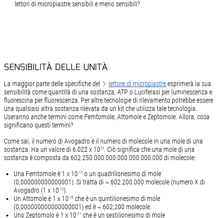
lettori di micropiastre sensibili e meno sensibili?
SENSIBILITÀ DELLE UNITÀ
La maggior parte delle specifiche del
lettore di micropiastre
esprimerà la sua
sensibilità come quantità di una sostanza, ATP o Luciferasi per luminescenza e
fluorescina per fluorescenza. Per altre tecnologie di rilevamento potrebbe essere
una qualsiasi altra sostanza rilevata da un kit che utilizza tale tecnologia.
Useranno anche termini come Femtomole, Attomole e Zeptomole. Allora, cosa
significano questi termini?
Come sai, il numero di Avogadro è il numero di molecole in una mole di una
sostanza. Ha un valore di 6.022 x 10
. Ciò significa che una mole di una
23
sostanza è composta da 602.250.000.000.000.000.000.000 di molecole:
Una Femtomole è 1 x 10
o un quadrilionesimo di mole
-15
(0,000000000000001). Si tratta di ~ 602.200.000 molecole (numero X di
Avogadro (1 x 10
).
-15
Un Attomole è 1 x 10
che è un quintilionesimo di mole
-18
(0,000000000000000001) ed è ~ 602,200 molecole.
Uno Zeptomolo è 1 x 10
che è un sestilionesimo di mole
-21