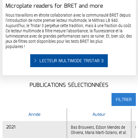
Microplate readers for BRET and more
Nous travaillons en étroite collaboration avec la communauté BRET depuis
l'introduction de notre premier lecteur multimode, le Mithras LB 940.
Aujourd'hui, le Tristar 3 perpétue cette tradition, mais à une fraction du coût.
Ce lecteur multimode à filtre mesure l'absorbance, la fluorescence et la
luminescence avec de grandes performances sans se ruiner. Et, bien sûr, des
jeux de filtres sont disponibles pour les tests BRET les plus
populaires !
LECTEUR MULTIMODE TRISTAR 3
PUBLICATIONS SÉLECTIONNÉES
FILTRER
Année
Année
Auteur
2021
2021
Bas Brouwers, Edson Mendes de
C
Oliveira, Maria Marti-Solano, et al.