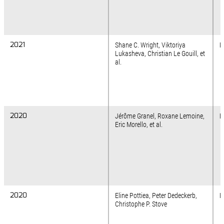
2021
2021
Shane C. Wright, Viktoriya
P
Lukasheva, Christian Le Gouill, et
al.
2020
2020
Jérôme Granel, Roxane Lemoine,
F
Eric Morello, et al.
2020
2020
Eline Pottiea, Peter Dedeckerb,
B
Christophe P. Stove