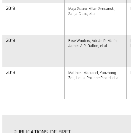
2019
2019
Maja Susec, Milan Sencanski,
N
Sanja Glisic, et al.
2019
2019
Elise Wouters, Adrián R. Marín,
I
James A.R. Dalton, et al.
M
2018
2018
Matthieu Masureel, Yaozhong
N
Zou, Louis-Philippe Picard, et al.
PUBLICATIONS DE BRET