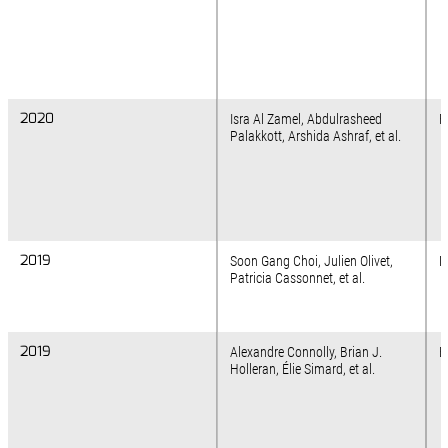
2020
2020
Isra Al Zamel, Abdulrasheed
F
Palakkott, Arshida Ashraf, et al.
2019
2019
Soon Gang Choi, Julien Olivet,
N
Patricia Cassonnet, et al.
2019
2019
Alexandre Connolly, Brian J.
B
Holleran, Élie Simard, et al.