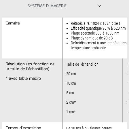
SYSTÈME D'IMAGERIE
Caméra
Caméra
Rétroéclairé, 1024 x 1024 pixels
Efficacité quantique 90 % à 620 nm
Plage spectrale 300 à 1050 nm
Plage dynamique de 90 dB
Refroidissement à une température ab
température ambiante
Résolution (en fonction de
Résolution (en fonction de
Taille de l'échantillon
R
la taille de l'échantillon)
la taille de l'échantillon)
20 cm
2
* avec table macro
* avec table macro
10 cm
1
5 cm
5
2 cm*
2
1 cm*
1
Temps d'exposition
Temps d'exposition
De 30 ms à plusieures heures