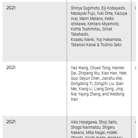
2021
2021
Shinya Sugimoto, Eiji Kobayashi,
N
Masayuki Fujii, Yuki Ohta, Kazuya
Arai, Mami Matano, Keiko
Ishikawa, Kentaro Miyamoto,
Kohta Toshimitsu, Sirirat
Takahashi,
Kosaku Nanki, Yoji Hakamata,
Takanori Kanai & Toshiro Sato
2021
2021
Yao Wang, Chuan Tong, Hanren
N
Dai, Zhiqiang Wu, Xiao Han, Yelei
Guo, Deyun Chen, Jianshu Wei,
Dongdong Ti, Zongzhi Liu, Qian
Mei, Xiang Li, Liang Dong, Jing
Nie, Yajing Zhang, and Weidong
Han
2021
2021
Aiko Hasegawa, Shoji Saito,
C
Shogo Narimatsu, Shigeru
Nakano, Mika Nagai, Hideki
Ohnota, Yoichi Inada, Hirokazu