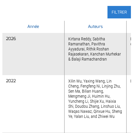
FILTRER
Année
Année
Auteurs
2026
2026
Kirtana Reddy, Sabitha
N
Ramanathan, Pavithra
o
Ayyadurai, Rithik Roshan
Rajasekaran, Kanchan Murhekar
& Balaji Ramachandran
2022
2022
Xilin Wu, Yaxing Wang, Lin
F
Cheng, Fengfeng Ni, Linjing Zhu,
Sen Ma, Bilian Huang,
Mengmeng Ji, Huimin Hu,
Yuncheng Li, Shijie Xu, Haixia
Shi, Doudou Zhang, Linshuo Liu,
Waqas Nawaz, Qinxue Hu, Sheng
Ye, Yalan Liu, and Zhiwei Wu