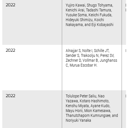
2022
2022
Yujiro Kawai, Shugo Tohyama,
F
Kenichi Arai, Tadashi Tamura,
M
Yusuke Soma, Keiichi Fukuda,
Hideyuki Shimizu, Koichi
Nakayama, and Eiji Kobayashi
2022
2022
Alnajjar S, Nolte I, Schille JT,
I
Sender S, Trakoolju N, Perez SV,
Zechner D, Vollmar B, Junghanss
C, Murua Escobar H.
2022
2022
Tolulope Peter Saliu, Nao
I
Yazawa, Kotaro Hashimoto,
Kenshu Miyata, Ayane Kudo,
Mayu Horii, Mion Kamesawa,
Thanutchaporn Kumrungsee, and
Noriyuki Yanaka