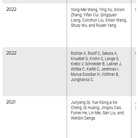
2022
2022
Yong-Mei Wang, Ying Xu, Xinxin
N
Zhang, Yifan Cui, Qingquan
Liang, Cunshun Liu, Xinan Wang,
Shuqi Wu, and Rusen Yang
2022
2022
Richter A, Roolf C, Sekora A,
C
Knuebel G, Krohn S, Lange S,
Krebs V, Schneider B, Lakner J,
Wittke C, Kiefel C, Jeremias I,
Murua Escobar H, Vollmar B,
Junghanss C.
2021
2021
Junyang Qi, Yue Xiong,a Ke
A
Cheng, Qi Huang, Jingxiu Cao,
S
Fumei He, Lin Mei, Gan Liu, and
Wenbin Denga