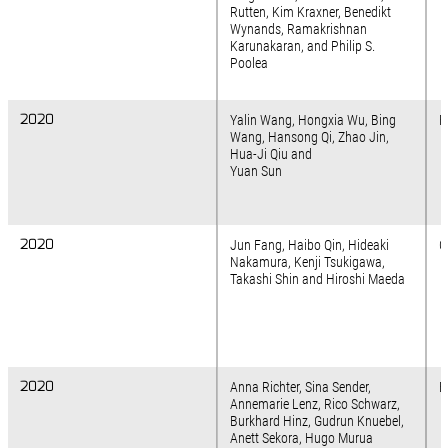
Rutten, Kim Kraxner, Benedikt
Wynands, Ramakrishnan
Karunakaran, and Philip S.
Poolea
2020
2020
Yalin Wang, Hongxia Wu, Bing
F
Wang, Hansong Qi, Zhao Jin,
Hua-Ji Qiu and
Yuan Sun
2020
2020
Jun Fang, Haibo Qin, Hideaki
C
Nakamura, Kenji Tsukigawa,
Takashi Shin and Hiroshi Maeda
2020
2020
Anna Richter, Sina Sender,
B
Annemarie Lenz, Rico Schwarz,
Burkhard Hinz, Gudrun Knuebel,
Anett Sekora, Hugo Murua