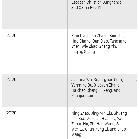
Escobar, Christian Junghanss
and Catrin Roolf1
2020
2020
Xiao Liang, Lu Zhang, Bing Shi,
T
Hao Chang, Dan Qiao, Tangliang
Shen, Wie Zhao, Zheng Yin,
Luqing Shang
2020
2020
Jianhua Wu, Kuangyuan Qiao,
S
Yanming Du, Xiaoyun Zhang,
Haichao Cheng, Li Peng, and
Zhanjun Guo
2020
2020
Ning Zhao, Jing-Min Liu, Shuang
R
Liu, Xue-Meng Ji, Huan Lv, Yao-
Zhong Hu, Zhi-Hao Wang, Shi-
Wen Lv, Chun-Yang Li, and Shuo
Wang