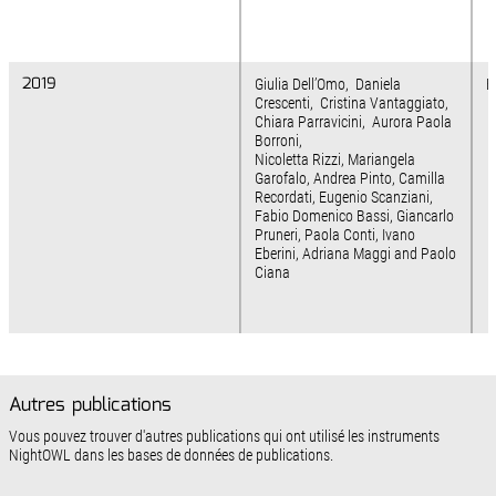
2019
2019
Giulia Dell’Omo, Daniela
B
Crescenti, Cristina Vantaggiato,
Chiara Parravicini, Aurora Paola
Borroni,
Nicoletta Rizzi, Mariangela
Garofalo, Andrea Pinto, Camilla
Recordati, Eugenio Scanziani,
Fabio Domenico Bassi, Giancarlo
Pruneri, Paola Conti, Ivano
Eberini, Adriana Maggi and Paolo
Ciana
Autres publications
Vous pouvez trouver d'autres publications qui ont utilisé les instruments
NightOWL dans les bases de données de publications.