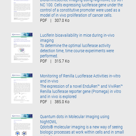
NC 100. Cells expressing luciferase gene under the
control of a constitutive promoter were used as a
model of in vivo proliferation of cancer cells.
PDF
|
307.0 Ko
Luciferin bioavailability in mice during in-vivo
imaging
To determine the optimal luciferase activity
detection time, time course experiments were
performed.
PDF
|
315.7 Ko
Monitoring of Renilla Luciferase Activities in-vitro
and in-vivo
The expression of a novel EnduRen™ and ViviRen™
Renilla luciferase reporter gene (Promega) in vitro
and in vivo is explored
PDF
|
385.0 Ko
Quantum dots in Molecular Imaging using
NightOWL
Qdots® molecular imaging is a new way of seeing
biologic processes at work within cells and in small