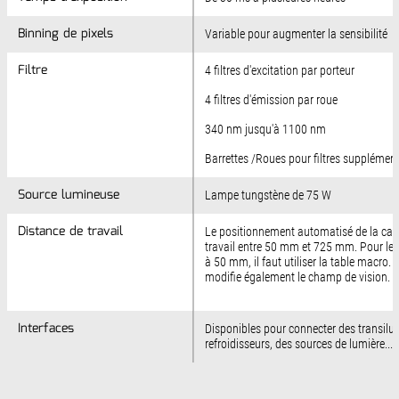
Binning de pixels
Binning de pixels
Variable pour augmenter la sensibilité
Filtre
Filtre
4 filtres d'excitation par porteur
4 filtres d'émission par roue
340 nm jusqu'à 1100 nm
Barrettes /Roues pour filtres supplément
Source lumineuse
Source lumineuse
Lampe tungstène de 75 W
Distance de travail
Distance de travail
Le positionnement automatisé de la cam
travail entre 50 mm et 725 mm. Pour les 
à 50 mm, il faut utiliser la table macro
modifie également le champ de vision.
Interfaces
Interfaces
Disponibles pour connecter des transilu
refroidisseurs, des sources de lumière...