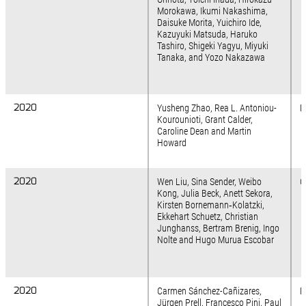
Morokawa, Ikumi Nakashima,
Daisuke Morita, Yuichiro Ide,
Kazuyuki Matsuda, Haruko
Tashiro, Shigeki Yagyu, Miyuki
Tanaka, and Yozo Nakazawa
2020
2020
Yusheng Zhao, Rea L. Antoniou-
N
Kourounioti, Grant Calder,
Caroline Dean and Martin
Howard
2020
2020
Wen Liu, Sina Sender, Weibo
C
Kong, Julia Beck, Anett Sekora,
Kirsten Bornemann‑Kolatzki,
Ekkehart Schuetz, Christian
Junghanss, Bertram Brenig, Ingo
Nolte and Hugo Murua Escobar
2020
2020
Carmen Sánchez-Cañizares,
P
Jürgen Prell, Francesco Pini, Paul