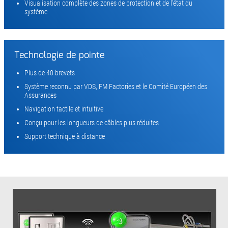
Visualisation complète des zones de protection et de l’état du
système
Technologie de pointe
Plus de 40 brevets
Système reconnu par VDS, FM Factories et le Comité Européen des
Assurances
Navigation tactile et intuitive
Conçu pour les longueurs de câbles plus réduites
Support technique à distance