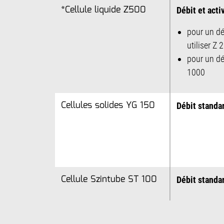
*Cellule liquide Z500
*Cellule liquide Z500
Débit et acti
pour un dé
utiliser Z 
pour un déb
1000
Cellules solides YG 150
Cellules solides YG 150
Débit standar
Cellule Szintube ST 100
Cellule Szintube ST 100
Débit standar