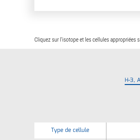
Cliquez sur l'isotope et les cellules appropriées
H-3, 
Type de cellule
Type de cellule