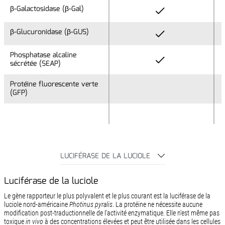
β-Galactosidase (β-Gal)
β-Galactosidase (β-Gal)
β-Glucuronidase (β-GUS)
β-Glucuronidase (β-GUS)
Phosphatase alcaline
Phosphatase alcaline
sécrétée (SEAP)
sécrétée (SEAP)
Protéine fluorescente verte
Protéine fluorescente verte
(GFP)
(GFP)
LUCIFÉRASE DE LA LUCIOLE
Luciférase de la luciole
Le gène rapporteur le plus polyvalent et le plus courant est la luciférase de la
luciole nord-américaine
Photinus pyralis
. La protéine ne nécessite aucune
modification post-traductionnelle de l'activité enzymatique. Elle n'est même pas
toxique
in vivo
à des concentrations élevées et peut être utilisée dans les cellules