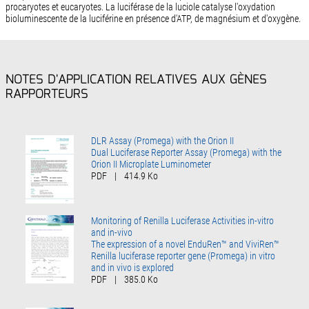
procaryotes et eucaryotes. La luciférase de la luciole catalyse l'oxydation
bioluminescente de la luciférine en présence d'ATP, de magnésium et d'oxygène.
NOTES D'APPLICATION RELATIVES AUX GÈNES
RAPPORTEURS
DLR Assay (Promega) with the Orion II
Dual Luciferase Reporter Assay (Promega) with the
Orion II Microplate Luminometer
PDF
|
414.9 Ko
Monitoring of Renilla Luciferase Activities in-vitro
and in-vivo
The expression of a novel EnduRen™ and ViviRen™
Renilla luciferase reporter gene (Promega) in vitro
and in vivo is explored
PDF
|
385.0 Ko