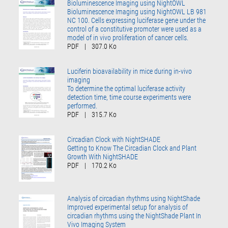
Bioluminescence Imaging using NightOWL
Bioluminescence Imaging using NightOWL LB 981
NC 100. Cells expressing luciferase gene under the
control of a constitutive promoter were used as a
model of in vivo proliferation of cancer cells.
PDF
|
307.0 Ko
Luciferin bioavailability in mice during in-vivo
imaging
To determine the optimal luciferase activity
detection time, time course experiments were
performed.
PDF
|
315.7 Ko
Circadian Clock with NightSHADE
Getting to Know The Circadian Clock and Plant
Growth With NightSHADE
PDF
|
170.2 Ko
Analysis of circadian rhythms using NightShade
Improved experimental setup for analysis of
circadian rhythms using the NightShade Plant In
Vivo Imaging System