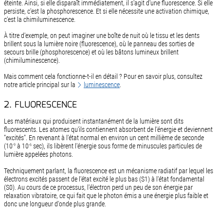
éteinte. Ainsi, si elle disparaît immédiatement, il s'agit d'une fluorescence. Si elle
persiste, c'est la phosphorescence. Et si elle nécessite une activation chimique,
c'est la chimiluminescence.
À titre d'exemple, on peut imaginer une boîte de nuit où le tissu et les dents
brillent sous la lumière noire (fluorescence), où le panneau des sorties de
secours brille (phosphorescence) et où les bâtons lumineux brillent
(chimiluminescence).
Mais comment cela fonctionne-t-il en détail ? Pour en savoir plus, consultez
notre article principal sur la
luminescence
.
2. FLUORESCENCE
Les matériaux qui produisent instantanément de la lumière sont dits
fluorescents. Les atomes qu'ils contiennent absorbent de l'énergie et deviennent
"excités". En revenant à l'état normal en environ un cent millième de seconde
(10
à 10
sec), ils libèrent l'énergie sous forme de minuscules particules de
-9
-6
lumière appelées photons.
Techniquement parlant, la fluorescence est un mécanisme radiatif par lequel les
électrons excités passent de l'état excité le plus bas (S1) à l'état fondamental
(S0). Au cours de ce processus, l'électron perd un peu de son énergie par
relaxation vibratoire, ce qui fait que le photon émis a une énergie plus faible et
donc une longueur d'onde plus grande.