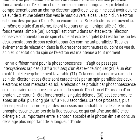
fondamentale de l'électron et une forme de moment angulaire qui définit son
comportement dans un champ électromagnétique. Le spin ne peut avoir qu'une
valeur de ½ et une orientation vers le haut ou vers le bas. Le spin d'un électron
est donc désigné par +½ ou -½, ou encore ↑ ou↓. Si les électrons se trouvent sur
la même orbitale d'un atome, ils ont toujours un spin antiparallèle à l'état
fondamental simple (S0). Lorsqu'il est promu dans un état excité, l'électron
conserve son orientation de spin et un état excité singulet (S1) est formé, où les
deux orientations de spin restent appariées comme antiparallèles. Tous les
événements de relaxation dans la fluorescence sont neutres du point de vue du
spin et l'orientation du spin de l'électron est maintenue à tout moment.
Il en va différemment pour la phosphorescence. Il s'agit de passages
intersystèmes rapides (10
à 10
sec) d'un état excité singulet (S1) à un état
-11
-6
excité triplet énergétiquement favorable (T1). Cela conduit à une inversion du
spin de l'électron et ces états sont caractérisés par un spin parallèle des deux
électrons et sont métastables. Ici, la relaxation se produit par phosphorescence,
ce qui entraîne une nouvelle inversion du spin de l'électron et l'émission d'un
photon. Le retour à l'état fondamental singulet détendu (S0) peut se produire
après un délai plus long (de 10
à >100 secondes). Dans ce processus, plus
-3
d'énergie est consommée par des processus non radiatifs lors de la relaxation
phosphorescente que lors de la fluorescence, ce qui entraîne une différence
d'énergie plus importante entre le photon absorbé et le photon émis et donc un
décalage plus important de la longueur d'onde.