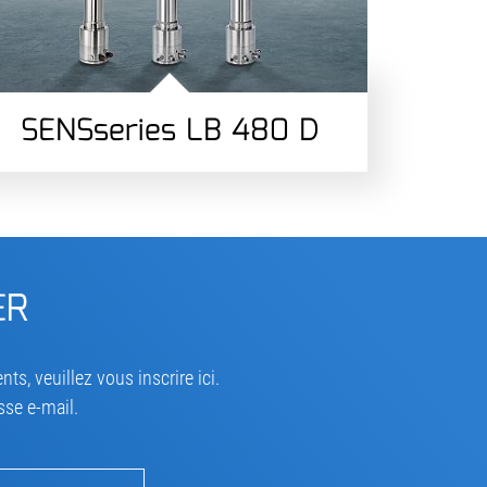
SENSseries LB 480 D
ER
s, veuillez vous inscrire ici.
sse e-mail.