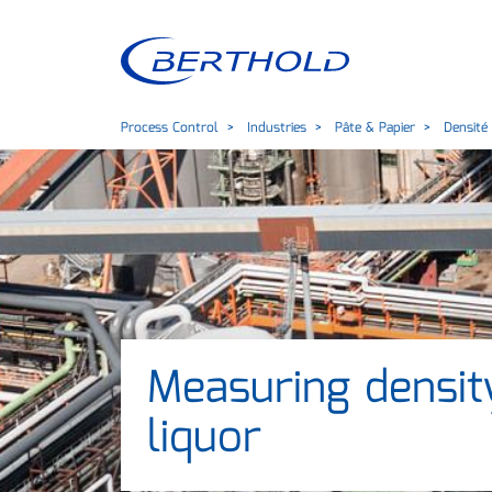
Process Control
Industries
Pâte & Papier
Densité 
Measuring densit
liquor