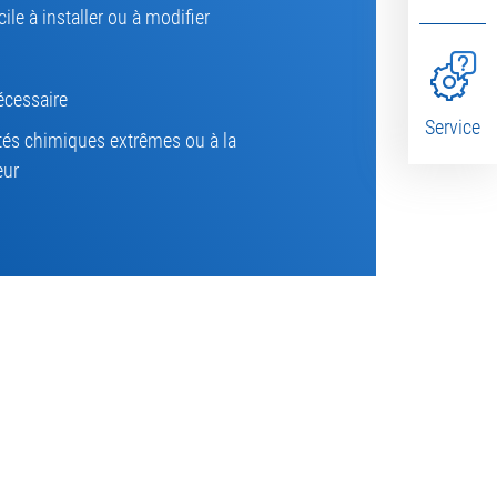
ile à installer ou à modifier
écessaire
Service
tés chimiques extrêmes ou à la
eur