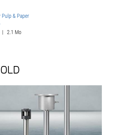
y Pulp & Paper
e
|
2.1 Mo
HOLD