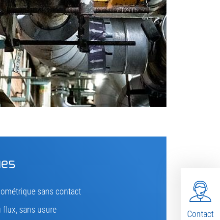
ues
iométrique sans contact
 flux, sans usure
Contact