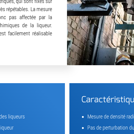
iques, qui sont fixés sur
très répétables. La mesure
onc pas affectée par la
himiques de la liqueur.
est facilement réalisable
Caractéristiq
 des liqueurs
Mesure de densité rad
liqueur
Pas de perturbation du