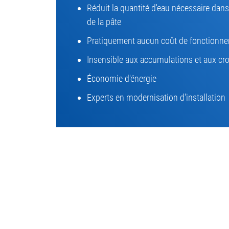
Réduit la quantité d'eau nécessaire dan
de la pâte
Pratiquement aucun coût de fonctionne
Insensible aux accumulations et aux cr
Économie d'énergie
Experts en modernisation d'installation