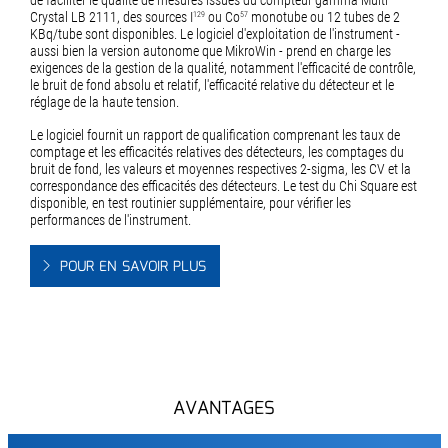
de faciliter le qualité de mesures issues du compteur gamma Multi
Crystal LB 2111, des sources I
ou Co
monotube ou 12 tubes de 2
129
57
KBq/tube sont disponibles. Le logiciel d'exploitation de l'instrument -
aussi bien la version autonome que MikroWin - prend en charge les
exigences de la gestion de la qualité, notamment l'efficacité de contrôle,
le bruit de fond absolu et relatif, l'efficacité relative du détecteur et le
réglage de la haute tension.
Le logiciel fournit un rapport de qualification comprenant les taux de
comptage et les efficacités relatives des détecteurs, les comptages du
bruit de fond, les valeurs et moyennes respectives 2-sigma, les CV et la
correspondance des efficacités des détecteurs. Le test du Chi Square est
disponible, en test routinier supplémentaire, pour vérifier les
performances de l'instrument.
POUR EN SAVOIR PLUS
AVANTAGES