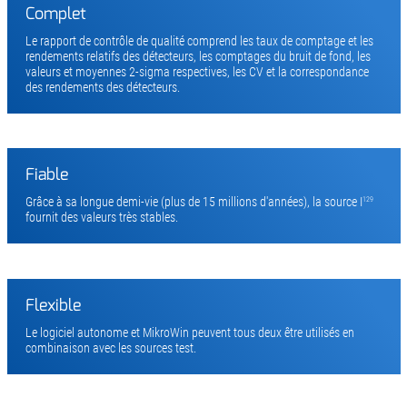
Complet
Le rapport de contrôle de qualité comprend les taux de comptage et les
rendements relatifs des détecteurs, les comptages du bruit de fond, les
valeurs et moyennes 2-sigma respectives, les CV et la correspondance
des rendements des détecteurs.
Fiable
Grâce à sa longue demi-vie (plus de 15 millions d'années), la source I
129
fournit des valeurs très stables.
Flexible
Le logiciel autonome et MikroWin peuvent tous deux être utilisés en
combinaison avec les sources test.