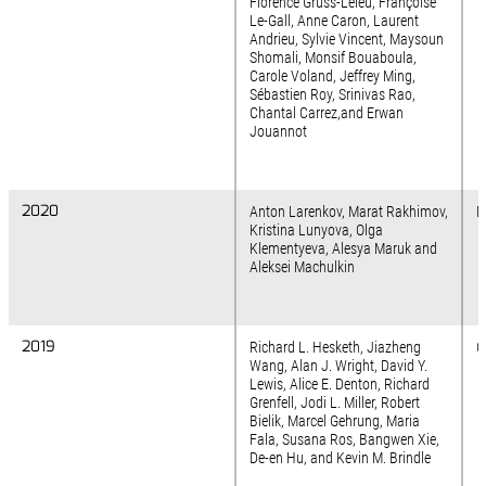
Florence Gruss-Leleu, Françoise
Le-Gall, Anne Caron, Laurent
Andrieu, Sylvie Vincent, Maysoun
Shomali, Monsif Bouaboula,
Carole Voland, Jeffrey Ming,
Sébastien Roy, Srinivas Rao,
Chantal Carrez,and Erwan
Jouannot
2020
2020
Anton Larenkov, Marat Rakhimov,
M
Kristina Lunyova, Olga
Klementyeva, Alesya Maruk and
Aleksei Machulkin
2019
2019
Richard L. Hesketh, Jiazheng
C
Wang, Alan J. Wright, David Y.
Lewis, Alice E. Denton, Richard
Grenfell, Jodi L. Miller, Robert
Bielik, Marcel Gehrung, Maria
Fala, Susana Ros, Bangwen Xie,
De-en Hu, and Kevin M. Brindle