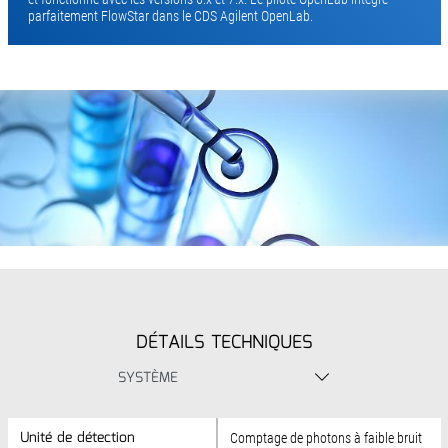
parfaitement FlowStar dans le CDS Agilent OpenLab.
DÉTAILS TECHNIQUES
SYSTÈME
Unité de détection
Unité de détection
Comptage de photons à faible bruit