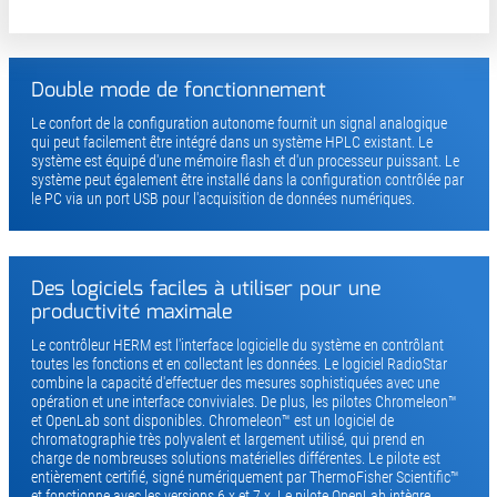
Double mode de fonctionnement
Le confort de la configuration autonome fournit un signal analogique
qui peut facilement être intégré dans un système HPLC existant. Le
système est équipé d'une mémoire flash et d'un processeur puissant. Le
système peut également être installé dans la configuration contrôlée par
le PC via un port USB pour l'acquisition de données numériques.
Des logiciels faciles à utiliser pour une
productivité maximale
Le contrôleur HERM est l'interface logicielle du système en contrôlant
toutes les fonctions et en collectant les données. Le logiciel RadioStar
combine la capacité d'effectuer des mesures sophistiquées avec une
opération et une interface conviviales. De plus, les pilotes Chromeleon™
et OpenLab sont disponibles. Chromeleon™ est un logiciel de
chromatographie très polyvalent et largement utilisé, qui prend en
charge de nombreuses solutions matérielles différentes. Le pilote est
entièrement certifié, signé numériquement par ThermoFisher Scientific™
et fonctionne avec les versions 6.x et 7.x. Le pilote OpenLab intègre