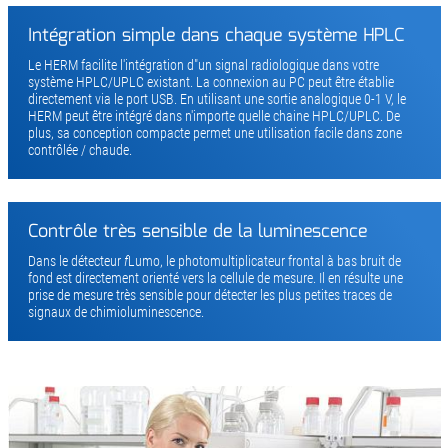
Intégration simple dans chaque système HPLC
Le HERM facilite l'intégration d"un signal radiologique dans votre
système HPLC/UPLC existant. La connexion au PC peut être établie
directement via le port USB. En utilisant une sortie analogique 0-1 V, le
HERM peut être intégré dans n'importe quelle chaine HPLC/UPLC. De
plus, sa conception compacte permet une utilisation facile dans zone
contrôlée / chaude.
Contrôle très sensible de la luminescence
Dans le détecteur
f
Lumo, le photomultiplicateur frontal à bas bruit de
fond est directement orienté vers la cellule de mesure. Il en résulte une
prise de mesure très sensible pour détecter les plus petites traces de
signaux de chimioluminescence.