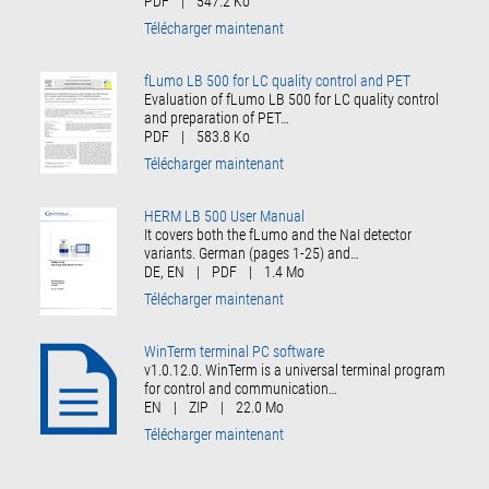
PDF
|
547.2 Ko
Télécharger maintenant
fLumo LB 500 for LC quality control and PET
Evaluation of fLumo LB 500 for LC quality control
and preparation of PET…
PDF
|
583.8 Ko
Télécharger maintenant
HERM LB 500 User Manual
It covers both the fLumo and the NaI detector
variants. German (pages 1-25) and…
DE, EN
|
PDF
|
1.4 Mo
Télécharger maintenant
WinTerm terminal PC software
v1.0.12.0. WinTerm is a universal terminal program
for control and communication…
EN
|
ZIP
|
22.0 Mo
Télécharger maintenant