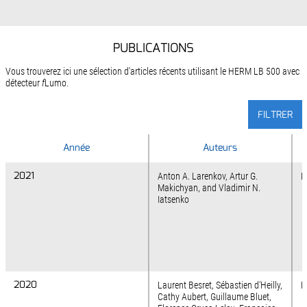
PUBLICATIONS
Vous trouverez ici une sélection d'articles récents utilisant le HERM LB 500 avec
détecteur
f
Lumo.
FILTRER
Année
Année
Auteurs
2021
2021
Anton A. Larenkov, Artur G.
M
Makichyan, and Vladimir N.
Iatsenko
2020
2020
Laurent Besret, Sébastien d’Heilly,
E
Cathy Aubert, Guillaume Bluet,