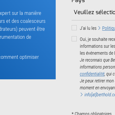
Pays
*
xpert sur la manière
rs et des coalesceurs
J'ai lu les
Politiq
drateurs) peuvent être
strumentation de
Oui, je souhaite rec
informations sur les
les événements de 
 comment optimiser
Je reconnais que Ber
informations perso
confidentialité
, qui
Je peux retirer mon
moment en envoyant 
info[at]berthold.
* Champs obligatoires