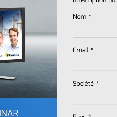
d'inscription p
Nom
*
Email
*
Société
*
INAR