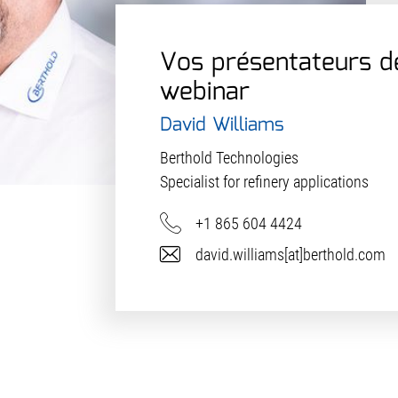
Vos présentateurs d
webinar
David Williams
Berthold Technologies
Specialist for refinery applications
Téléphone
+1 865 604 4424
E-Mail
david.williams[at]berthold.com