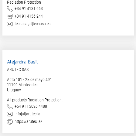
Radiation Protection
Téléphone
+34 91 4131 663
Fax
+34 91 4136 244
E-Mail
tecnasa[at]tecnasa.es
Alejandra Basil
ARUTEC SAS
Apto 101 - 25 de mayo 491
11100
Montevideo
Uruguay
All products Radiation Protection.
Téléphone
+54 911 3026 4488
E-Mail
info[at]arutec.la
Site web
https://arutec.la/