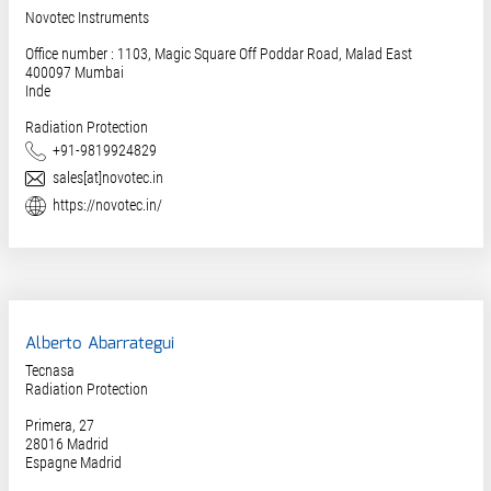
Novotec Instruments
Office number : 1103, Magic Square Off Poddar Road, Malad East
400097
Mumbai
Inde
Radiation Protection
Téléphone
+91-9819924829
E-Mail
sales[at]novotec.in
Site web
https://novotec.in/
Alberto Abarrategui
Tecnasa
Radiation Protection
Primera, 27
28016
Madrid
Espagne Madrid