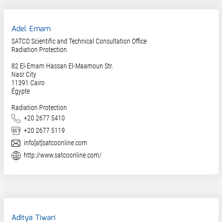
Adel Emam
SATCO Scientific and Technical Consultation Office
Radiation Protection
82 El-Emam Hassan El-Maamoun Str.
Nasr City
11391
Cairo
Égypte
Radiation Protection
Téléphone
+20 2677 5410
Fax
+20 2677 5119
E-Mail
info[at]satcoonline.com
Site web
http://www.satcoonline.com/
Aditya Tiwari