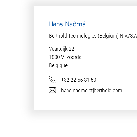
Hans Naômé
Berthold Technologies (Belgium) N.V./S.A
Vaartdijk 22
1800
Vilvoorde
Belgique
Téléphone
+32 22 55 31 50
E-Mail
hans.naome[at]berthold.com