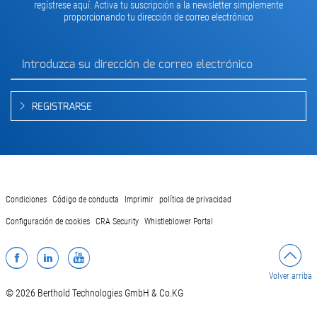
regístrese aquí. Activa tu suscripción a la newsletter simplemente
proporcionando tu dirección de correo electrónico
REGISTRARSE
Condiciones
Código de conducta
Imprimir
política de privacidad
Configuración de cookies
CRA Security
Whistleblower Portal
Facebook
LinkedIn
YouTube
Volver arriba
© 2026 Berthold Technologies GmbH & Co.KG