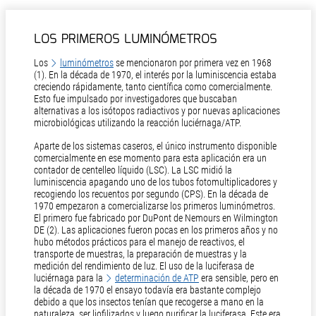
LOS PRIMEROS LUMINÓMETROS
Los
luminómetros
se mencionaron por primera vez en 1968
(1). En la década de 1970, el interés por la luminiscencia estaba
creciendo rápidamente, tanto científica como comercialmente.
Esto fue impulsado por investigadores que buscaban
alternativas a los isótopos radiactivos y por nuevas aplicaciones
microbiológicas utilizando la reacción luciérnaga/ATP.
Aparte de los sistemas caseros, el único instrumento disponible
comercialmente en ese momento para esta aplicación era un
contador de centelleo líquido (LSC). La LSC midió la
luminiscencia apagando uno de los tubos fotomultiplicadores y
recogiendo los recuentos por segundo (CPS). En la década de
1970 empezaron a comercializarse los primeros luminómetros.
El primero fue fabricado por DuPont de Nemours en Wilmington
DE (2). Las aplicaciones fueron pocas en los primeros años y no
hubo métodos prácticos para el manejo de reactivos, el
transporte de muestras, la preparación de muestras y la
medición del rendimiento de luz. El uso de la luciferasa de
luciérnaga para la
determinación de ATP
era sensible, pero en
la década de 1970 el ensayo todavía era bastante complejo
debido a que los insectos tenían que recogerse a mano en la
naturaleza, ser liofilizados y luego purificar la luciferasa. Este era