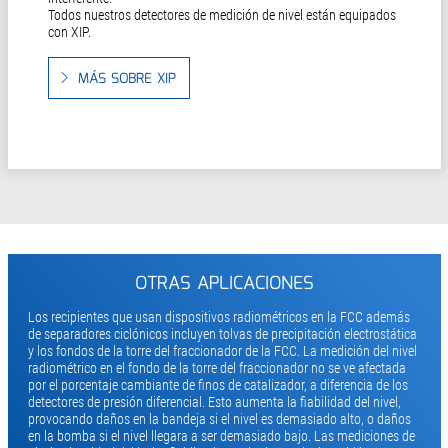
Todos nuestros detectores de medición de nivel están equipados
con XIP.
MÁS SOBRE XIP
OTRAS APLICACIONES
Los recipientes que usan dispositivos radiométricos en la FCC además
de separadores ciclónicos incluyen tolvas de precipitación electrostática
y los fondos de la torre del fraccionador de la FCC. La medición del nivel
radiométrico en el fondo de la torre del fraccionador no se ve afectada
por el porcentaje cambiante de finos de catalizador, a diferencia de los
detectores de presión diferencial. Esto aumenta la fiabilidad del nivel,
provocando daños en la bandeja si el nivel es demasiado alto, o daños
en la bomba si el nivel llegara a ser demasiado bajo. Las mediciones de