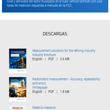
nivel y densidad del lecho fluidizado en el tubo vertical también son una
tarea de medición requerida a menudo en la FCC.
DESCARGAS
Measurement solutions for the refining industry
Industry brochure
English
|
PDF
|
2.6 MB
Radiometric measurement - Accuracy, repeatability
and errors
Whitepaper
English
|
PDF
|
1.8 MB
Made to measure