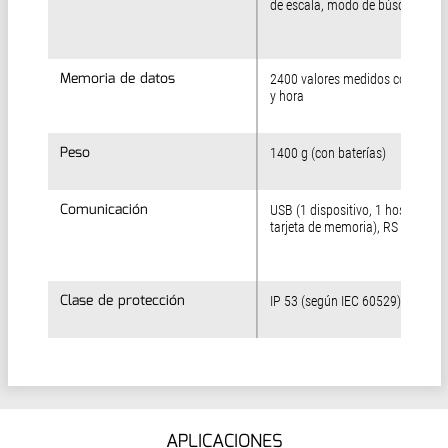
de escala, modo de búsqueda
Memoria de datos
Memoria de datos
2400 valores medidos con fecha
y hora
Peso
Peso
1400 g (con baterías)
Comunicación
Comunicación
USB (1 dispositivo, 1 host para
tarjeta de memoria), RS 485
Clase de protección
Clase de protección
IP 53 (según IEC 60529)
APLICACIONES