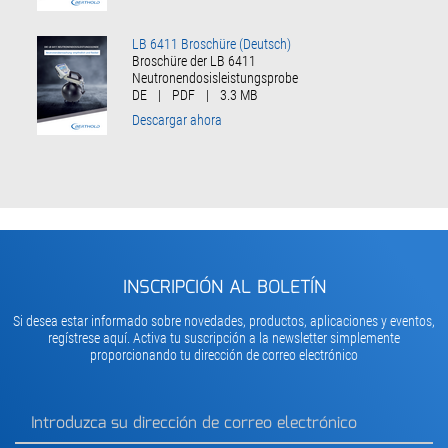
LB 6411 Broschüre (Deutsch)
Broschüre der LB 6411
Neutronendosisleistungsprobe
DE
|
PDF
|
3.3 MB
Descargar ahora
INSCRIPCIÓN AL BOLETÍN
Si desea estar informado sobre novedades, productos, aplicaciones y eventos,
regístrese aquí. Activa tu suscripción a la newsletter simplemente
proporcionando tu dirección de correo electrónico