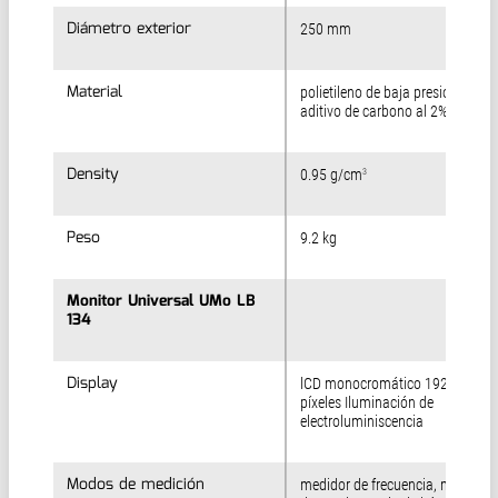
Diámetro exterior
Diámetro exterior
250 mm
Material
Material
polietileno de baja presión con
aditivo de carbono al 2%
Density
Density
0.95 g/cm
3
Peso
Peso
9.2 kg
Monitor Universal UMo LB
Monitor Universal UMo LB
134
134
Display
Display
lCD monocromático 192 x 64
píxeles Iluminación de
electroluminiscencia
Modos de medición
Modos de medición
medidor de frecuencia, medidor