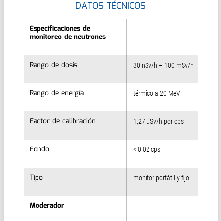
DATOS TÉCNICOS
Especificaciones de
Especificaciones de
monitoreo de neutrones
monitoreo de neutrones
Rango de dosis
Rango de dosis
30 nSv/h – 100 mSv/h
Rango de energía
Rango de energía
térmico a 20 MeV
Factor de calibración
Factor de calibración
1,27 µSv/h por cps
Fondo
Fondo
< 0.02 cps
Tipo
Tipo
monitor portátil y fijo
Moderador
Moderador