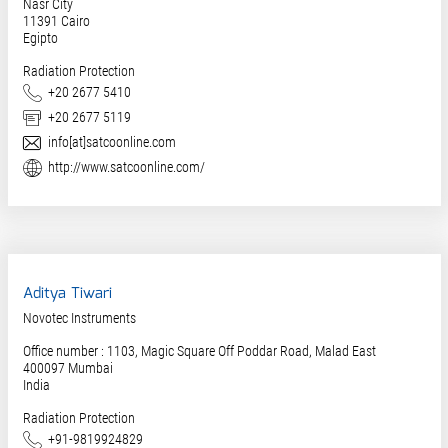
Nasr City
11391
Cairo
Egipto
Radiation Protection
Teléfono
+20 2677 5410
Fax
+20 2677 5119
Correo electrónico
info[at]satcoonline.com
Web
http://www.satcoonline.com/
Aditya Tiwari
Novotec Instruments
Office number : 1103, Magic Square Off Poddar Road, Malad East
400097
Mumbai
India
Radiation Protection
Teléfono
+91-9819924829