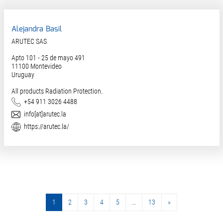
Alejandra Basil
ARUTEC SAS
Apto 101 - 25 de mayo 491
11100
Montevideo
Uruguay
All products Radiation Protection.
Teléfono
+54 911 3026 4488
Correo electrónico
info[at]arutec.la
Web
https://arutec.la/
1
2
3
4
5
…
13
»
»