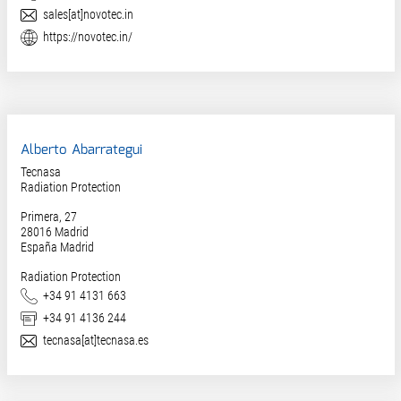
Correo electrónico
sales[at]novotec.in
Web
https://novotec.in/
Alberto Abarrategui
Tecnasa
Radiation Protection
Primera, 27
28016
Madrid
España Madrid
Radiation Protection
Teléfono
+34 91 4131 663
Fax
+34 91 4136 244
Correo electrónico
tecnasa[at]tecnasa.es