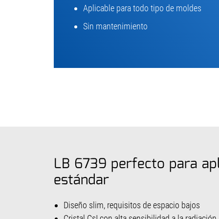
Aplicable para todo tipo de moldes
Sin mantenimiento
LB 6739 perfecto para apl
estándar
Diseño slim, requisitos de espacio bajos
Cristal CsI con alta sensibilidad a la radiaci