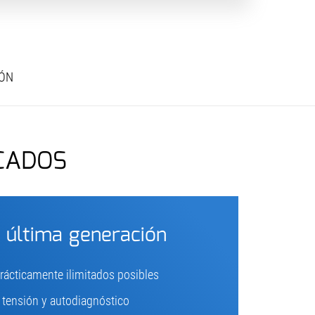
IÓN
CADOS
 última generación
ácticamente ilimitados posibles
 tensión y autodiagnóstico