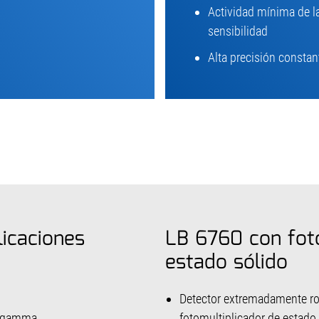
Actividad mínima de la
sensibilidad
Alta precisión constan
icaciones
LB 6760 con foto
estado sólido
Detector extremadamente ro
ón gamma
fotomultiplicador de estado 