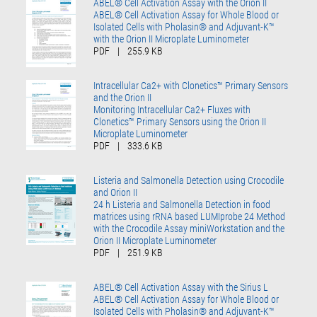
ABEL® Cell Activation Assay with the Orion II
ABEL® Cell Activation Assay for Whole Blood or
Isolated Cells with Pholasin® and Adjuvant-K™
with the Orion II Microplate Luminometer
PDF
|
255.9 KB
Intracellular Ca2+ with Clonetics™ Primary Sensors
and the Orion II
Monitoring Intracellular Ca2+ Fluxes with
Clonetics™ Primary Sensors using the Orion II
Microplate Luminometer
PDF
|
333.6 KB
Listeria and Salmonella Detection using Crocodile
and Orion II
24 h Listeria and Salmonella Detection in food
matrices using rRNA based LUMIprobe 24 Method
with the Crocodile Assay miniWorkstation and the
Orion II Microplate Luminometer
PDF
|
251.9 KB
ABEL® Cell Activation Assay with the Sirius L
ABEL® Cell Activation Assay for Whole Blood or
Isolated Cells with Pholasin® and Adjuvant-K™