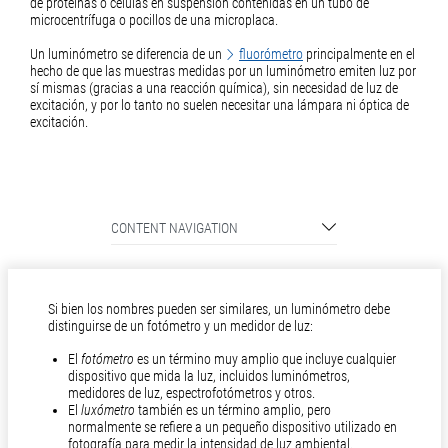
de proteínas o células en suspensión contenidas en un tubo de
microcentrífuga o pocillos de una microplaca.
Un luminómetro se diferencia de un
fluorómetro
principalmente en el
hecho de que las muestras medidas por un luminómetro emiten luz por
sí mismas (gracias a una reacción química), sin necesidad de luz de
excitación, y por lo tanto no suelen necesitar una lámpara ni óptica de
excitación.
CONTENT NAVIGATION
Si bien los nombres pueden ser similares, un luminómetro debe
distinguirse de un fotómetro y un medidor de luz:
El
fotómetro
es un término muy amplio que incluye cualquier
dispositivo que mida la luz, incluidos luminómetros,
medidores de luz, espectrofotómetros y otros.
El
luxómetro
también es un término amplio, pero
normalmente se refiere a un pequeño dispositivo utilizado en
fotografía para medir la intensidad de luz ambiental.