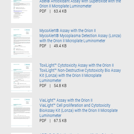
Abel® Antioxidant Assay with Superoxide with the
Orion II Microplate Luminometer
PDF
|
63.4 KB
MycoAlert® Assay with the Orion II
MycoAlert® Mycoplasma Detection Assay (Lonza)
with the Orion II Microplate Luminometer
PDF
|
49.4 KB
ToxiLight™ Cytotoxicity Assay with the Orion II
ToxiLight™ Non-Destructive Cytotoxicity Bio Assay
Kit (Lonza) with the Orion II Microplate
Luminometer
PDF
|
54.8 KB
ViaLight™ Assay with the Orion II
ViaLight™ Cell proliferation and Cytotoxicity
BioAssay Kit (Lonza) with the Orion II Microplate
Luminometer
PDF
|
67.5 KB