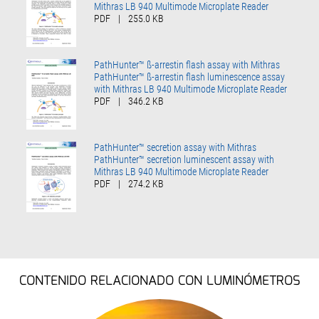
Mithras LB 940 Multimode Microplate Reader
PDF
|
255.0 KB
PathHunter™ ß-arrestin flash assay with Mithras
PathHunter™ ß-arrestin flash luminescence assay
with Mithras LB 940 Multimode Microplate Reader
PDF
|
346.2 KB
PathHunter™ secretion assay with Mithras
PathHunter™ secretion luminescent assay with
Mithras LB 940 Multimode Microplate Reader
PDF
|
274.2 KB
CONTENIDO RELACIONADO CON LUMINÓMETROS