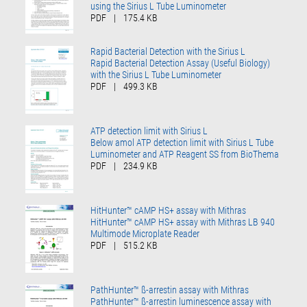
using the Sirius L Tube Luminometer
PDF
|
175.4 KB
Rapid Bacterial Detection with the Sirius L
Rapid Bacterial Detection Assay (Useful Biology)
with the Sirius L Tube Luminometer
PDF
|
499.3 KB
ATP detection limit with Sirius L
Below amol ATP detection limit with Sirius L Tube
Luminometer and ATP Reagent SS from BioThema
PDF
|
234.9 KB
HitHunter™ cAMP HS+ assay with Mithras
HitHunter™ cAMP HS+ assay with Mithras LB 940
Multimode Microplate Reader
PDF
|
515.2 KB
PathHunter™ ß-arrestin assay with Mithras
PathHunter™ ß-arrestin luminescence assay with