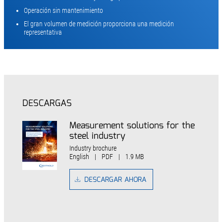
Operación sin mantenimiento
El gran volumen de medición proporciona una medición
representativa
DESCARGAS
Measurement solutions for the
steel industry
Industry brochure
English
|
PDF
|
1.9 MB
DESCARGAR AHORA