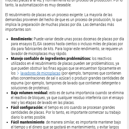
muchas placas a la vez y normalmente es un proceso de producción. Por lo
tanto, la automatización es muy deseable.
El recubrimiento de placas es un proceso exigente. La mayoría de las
demandas provienen del hecho de que es un proceso de producción, lo que
implica la preparación de muchas placas por día. Las demandas más
importantes son:
Rendimiento:
Puede variar desde unas pocas docenas de placas por día
para ensayos ELISA caseros hasta cientos o incluso miles de placas por
día para fabricantes de kits. Para lograr este rendimiento, se requiere un
lavador de microplacas muy rápido.
Manejo confiable de ingredientes problemáticos:
los reactivos
utilizados en el recubrimiento de placas pueden ser problemáticos, ya
que pueden obstruir las finas agujas que se encuentran típicamente en
los
lavadores de microplacas
(por ejemplo, tampones que contienen
altas concentraciones de sal o azúcar) o producir grandes cantidades de
espuma (por ejemplo, tampones de lavado que contienen detergente o
soluciones de proteínas).
Bajo volumen residual:
esto es de suma importancia cuando se elimina
el reactivo de bloqueo, ya que cualquier residuo interferiría con el ensayo
real y las etapas de lavado en las placas.
Fácil configuración:
el tiempo es oro cuando se procesan grandes
cantidades de placas. Por lo tanto, es importante comenzar su trabajo
diario lo antes posible.
Fácil mantenimiento
: de manera similar, es importante mantener bajo
el tiempo y el dinero que se gastará en mantenimiento, y evitar largos