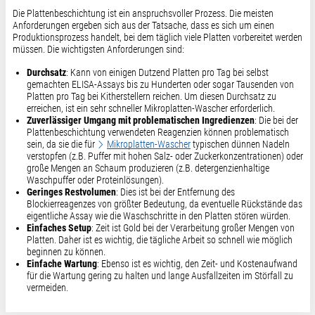
Die Plattenbeschichtung ist ein anspruchsvoller Prozess. Die meisten
Anforderungen ergeben sich aus der Tatsache, dass es sich um einen
Produktionsprozess handelt, bei dem täglich viele Platten vorbereitet werden
müssen. Die wichtigsten Anforderungen sind:
Durchsatz
: Kann von einigen Dutzend Platten pro Tag bei selbst
gemachten ELISA-Assays bis zu Hunderten oder sogar Tausenden von
Platten pro Tag bei Kitherstellern reichen. Um diesen Durchsatz zu
erreichen, ist ein sehr schneller Mikroplatten-Wascher erforderlich.
Zuverlässiger Umgang mit problematischen Ingredienzen
: Die bei der
Plattenbeschichtung verwendeten Reagenzien können problematisch
sein, da sie die für
Mikroplatten-Wascher
typischen dünnen Nadeln
verstopfen (z.B. Puffer mit hohen Salz- oder Zuckerkonzentrationen) oder
große Mengen an Schaum produzieren (z.B. detergenzienhaltige
Waschpuffer oder Proteinlösungen).
Geringes Restvolumen
: Dies ist bei der Entfernung des
Blockierreagenzes von größter Bedeutung, da eventuelle Rückstände das
eigentliche Assay wie die Waschschritte in den Platten stören würden.
Einfaches Setup
: Zeit ist Gold bei der Verarbeitung großer Mengen von
Platten. Daher ist es wichtig, die tägliche Arbeit so schnell wie möglich
beginnen zu können.
Einfache Wartung
: Ebenso ist es wichtig, den Zeit- und Kostenaufwand
für die Wartung gering zu halten und lange Ausfallzeiten im Störfall zu
vermeiden.