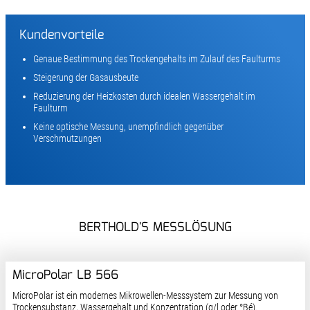
Kundenvorteile
Genaue Bestimmung des Trockengehalts im Zulauf des Faulturms
Steigerung der Gasausbeute
Reduzierung der Heizkosten durch idealen Wassergehalt im
Faulturm
Keine optische Messung, unempfindlich gegenüber
Verschmutzungen
BERTHOLD'S MESSLÖSUNG
MicroPolar LB 566
MicroPolar ist ein modernes Mikrowellen-Messsystem zur Messung von
Trockensubstanz, Wassergehalt und Konzentration (g/l oder °Bé).