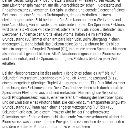
Bei der Betrachtung der Phosphoreszenz müssen wir einen kurzen Abstecher
zum Elektronenspin machen, um die Unterschiede zwischen Fluoreszenz und
Phosphoreszenz zu verstehen. Der Spin ist eine grundlegende Eigenschaft eines
Elektrons und eine Form des Drehimpulses, der das Verhalten in einem
elektromagnetischen Feld bestimmt. Der Spin kann nur einen Wert von ½ und
eine Ausrichtung von entweder oben oder unten haben. Der Spin eines Elektrons
wird daher als +½ oder -½ bezeichnet, oder alternativ als ↑ oder↓. Befinden sich
Elektronen auf demselben Orbital eines Atoms, haben sie im einfachen
Grundzustand (S0) immer einen antiparallelen Spin. Beim Übergang in einen
angeregten Zustand behält das Elektron seine Spinausrichtung bei. Es bildet
sich ein angeregter Singulett-Zustand (S1), in dem die beiden Spinausrichtungen
als antiparallel gepaart bleiben. Alle Relaxationsereignisse in der Fluoreszenz
sind spinneutral, und die Spinausrichtung des Elektrons bleibt zu jeder Zeit
erhalten.
Bei der Phosphoreszenz ist dies anders. Hier gibt es schnelle (10
bis 10
-11
-6
Sekunden) Intersystemübergänge vom Singulett-Anregungszustand (S1) zu
einem energetisch günstigen Triplett-Anregungszustand (T1). Dies führt zu einer
Umkehrung des Elektronenspins. Diese Zustände zeichnen sich durch parallele
Spins beider Elektronen aus und sind metastabil. Hier erfolgt die Relaxation
durch Phosphoreszenz, was zu einer weiteren Umkehrung des Elektronenspins
und der Emission eines Photons führt. Die Rückkehr zum entspannten Singulett-
Grundzustand (S0) kann nach einer längeren Verzögerung (10
bis >100
-3
Sekunden) erfolgen. Bei diesem Prozess wird bei der Phosphoreszenz-
Relaxation mehr Energie durch nicht-strahlende Prozesse verbraucht als bei der
Fluoreszenz, was zu einer höheren Energiedifferenz zwischen dem absorbierten
und dem emittierten Photon und damit zu einer größeren