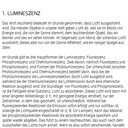
1. LUMINESZENZ
Das Wort leuchtend bedeutet im Grunde genommen, dass Licht ausgestrahlt
wird. Die meisten Objekte in unserer Welt geben Licht ab, weil sie im Besitz von
Energie sind, die von der Sonne stammt, dem leuchtendsten Objekt, das wir
kennen und das wir sehen können. Im Gegensatz zum Mond, der scheinbar Licht
ausstrahlt, dieses aber nur von der Sonne reflektiert, wie ein riesiger Spiegel aus
Stein.
Im Grunde gibt es drei Hauptformen der Lumineszenz: Fluoreszenz,
Phosphoreszenz und Chemilumineszenz. Zwei davon, nämlich Fluoreszenz und
Phosphoreszenz, sind Formen der Photolumineszenz. Der Unterschied zwischen
Photolumineszenz und Chemilumineszenz besteht darin, dass bei der
Photolumineszenz die Lumineszenzreaktion durch Licht ausgelöst wird,
während bei der Chemilumineszenz die Lichtemission durch eine chemische
Reaktion ausgelöst wird. Die Grundlage von Fluoreszenz und Phosphoreszenz,
ist die Fähigkeit einer Substanz, Licht zu absorbieren. Dieses Licht wird dann mit
einer längeren Wellenlänge, d. h. mit geringerer Energie, emittiert, nur der
Zeitrahmen, in dem dies geschieht, ist unterschiedlich. Während bei
fluoreszierenden Reaktionen die Emission sofort erfolgt und nur sichtbar ist,
solange die Lichtquelle eingeschaltet ist (z. B. UV-Lampen), kann das Material
bei phosphoreszierenden Reaktionen die absorbierte Energie speichern und
später wieder abgeben. Dies führt zu einem Nachleuchten, das auch nach dem
Ausschalten des Lichts noch anhält. Wenn es also sofort verschwindet, handelt