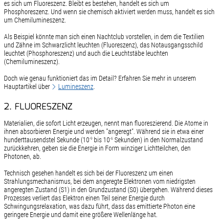
es sich um Fluoreszenz. Bleibt es bestehen, handelt es sich um
Phosphoreszenz. Und wenn sie chemisch aktiviert werden muss, handelt es sich
um Chemilumineszenz.
Als Beispiel könnte man sich einen Nachtclub vorstellen, in dem die Textilien
und Zähne im Schwarzlicht leuchten (Fluoreszenz), das Notausgangsschild
leuchtet (Phosphoreszenz) und auch die Leuchtstäbe leuchten
(Chemilumineszenz).
Doch wie genau funktioniert das im Detail? Erfahren Sie mehr in unserem
Hauptartikel über
Lumineszenz
.
2. FLUORESZENZ
Materialien, die sofort Licht erzeugen, nennt man fluoreszierend. Die Atome in
ihnen absorbieren Energie und werden "angeregt". Während sie in etwa einer
hunderttausendstel Sekunde (10
bis 10
Sekunden) in den Normalzustand
-9
-6
zurückkehren, geben sie die Energie in Form winziger Lichtteilchen, den
Photonen, ab.
Technisch gesehen handelt es sich bei der Fluoreszenz um einen
Strahlungsmechanismus, bei dem angeregte Elektronen vom niedrigsten
angeregten Zustand (S1) in den Grundzustand (S0) übergehen. Während dieses
Prozesses verliert das Elektron einen Teil seiner Energie durch
Schwingungsrelaxation, was dazu führt, dass das emittierte Photon eine
geringere Energie und damit eine größere Wellenlänge hat.