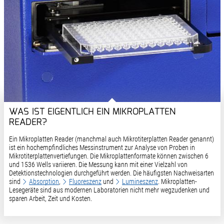
WAS IST EIGENTLICH EIN MIKROPLATTEN
READER?
Ein Mikroplatten Reader (manchmal auch Mikrotiterplatten Reader genannt)
ist ein hochempfindliches Messinstrument zur Analyse von Proben in
Mikrotiterplattenvertiefungen. Die Mikroplattenformate können zwischen 6
und 1536 Wells variieren. Die Messung kann mit einer Vielzahl von
Detektionstechnologien durchgeführt werden. Die häufigsten Nachweisarten
sind
Absorption
,
Fluoreszenz
und
Lumineszenz
. Mikroplatten-
Lesegeräte sind aus modernen Laboratorien nicht mehr wegzudenken und
sparen Arbeit, Zeit und Kosten.