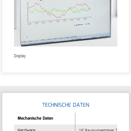
Display
TECHNISCHE DATEN
Mechanische Daten
Mechanische Daten
Hardware
Hardware
19“ Baugruppenträger, Tischgerä