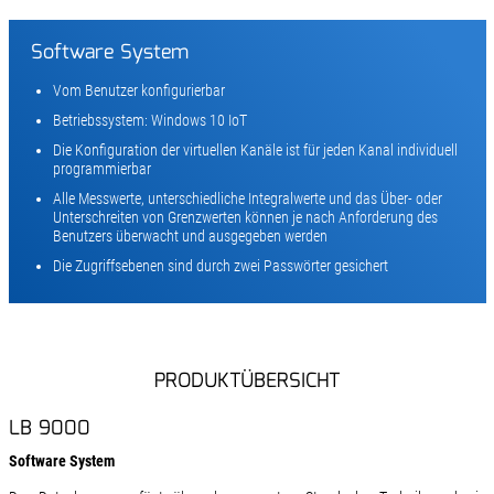
Software System
Vom Benutzer konfigurierbar
Betriebssystem: Windows 10 IoT
Die Konfiguration der virtuellen Kanäle ist für jeden Kanal individuell
programmierbar
Alle Messwerte, unterschiedliche Integralwerte und das Über- oder
Unterschreiten von Grenzwerten können je nach Anforderung des
Benutzers überwacht und ausgegeben werden
Die Zugriffsebenen sind durch zwei Passwörter gesichert
PRODUKTÜBERSICHT
LB 9000
Software System