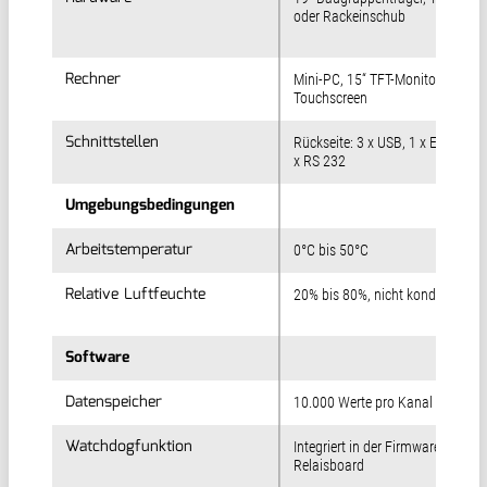
oder Rackeinschub
Rechner
Rechner
Mini-PC, 15“ TFT-Monitor mit
Touchscreen
Schnittstellen
Schnittstellen
Rückseite: 3 x USB, 1 x Ethernet, 
x RS 232
Umgebungsbedingungen
Umgebungsbedingungen
Arbeitstemperatur
Arbeitstemperatur
0°C bis 50°C
Relative Luftfeuchte
Relative Luftfeuchte
20% bis 80%, nicht kondensieren
Software
Software
Datenspeicher
Datenspeicher
10.000 Werte pro Kanal
Watchdogfunktion
Watchdogfunktion
Integriert in der Firmware des
Relaisboard