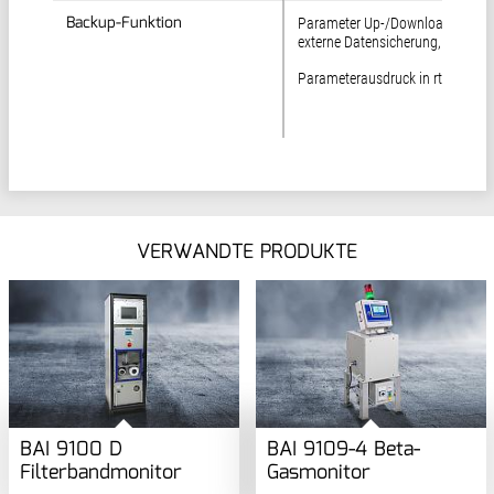
Backup-Funktion
Backup-Funktion
Parameter Up-/Download für
externe Datensicherung,
Parameterausdruck in rtf-Forma
VERWANDTE PRODUKTE
BAI 9100 D
BAI 9109-4 Beta-
Filterbandmonitor
Gasmonitor