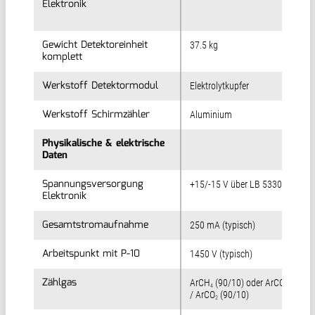
Elektronik
Elektronik
Gewicht Detektoreinheit
Gewicht Detektoreinheit
37.5 kg
komplett
komplett
Werkstoff Detektormodul
Werkstoff Detektormodul
Elektrolytkupfer
Werkstoff Schirmzähler
Werkstoff Schirmzähler
Aluminium
Physikalische & elektrische
Physikalische & elektrische
Daten
Daten
Spannungsversorgung
Spannungsversorgung
+15/-15 V über LB 5330
Elektronik
Elektronik
Gesamtstromaufnahme
Gesamtstromaufnahme
250 mA (typisch)
Arbeitspunkt mit P-10
Arbeitspunkt mit P-10
1450 V (typisch)
Zählgas
Zählgas
ArCH
(90/10) oder ArCO
(82/18
4
2
/ ArCO
(90/10)
2