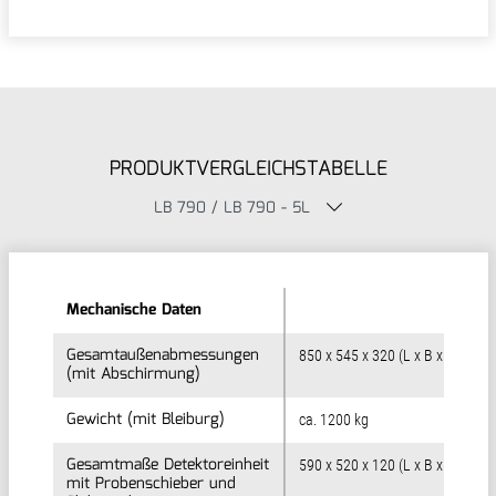
PRODUKTVERGLEICHSTABELLE
LB 790 / LB 790 - 5L
Mechanische Daten
Mechanische Daten
Gesamtaußenabmessungen
Gesamtaußenabmessungen
850 x 545 x 320 (L x B x H in mm
(mit Abschirmung)
(mit Abschirmung)
Gewicht (mit Bleiburg)
Gewicht (mit Bleiburg)
ca. 1200 kg
Gesamtmaße Detektoreinheit
Gesamtmaße Detektoreinheit
590 x 520 x 120 (L x B x H in mm
mit Probenschieber und
mit Probenschieber und