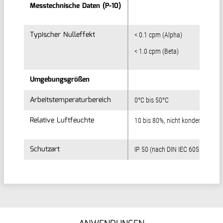
Messtechnische Daten (P-10)
Messtechnische Daten (P-10)
Typischer Nulleffekt
Typischer Nulleffekt
< 0.1 cpm (Alpha)
< 1.0 cpm (Beta)
Umgebungsgrößen
Umgebungsgrößen
Arbeitstemperaturbereich
Arbeitstemperaturbereich
0°C bis 50°C
Relative Luftfeuchte
Relative Luftfeuchte
10 bis 80%, nicht kondensierend
Schutzart
Schutzart
IP 50 (nach DIN IEC 60529)