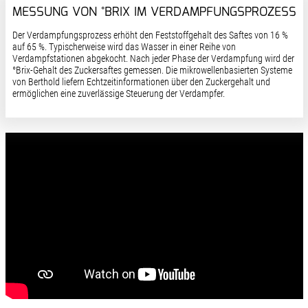
MESSUNG VON °BRIX IM VERDAMPFUNGSPROZESS
Der Verdampfungsprozess erhöht den Feststoffgehalt des Saftes von 16 %
auf 65 %. Typischerweise wird das Wasser in einer Reihe von
Verdampfstationen abgekocht. Nach jeder Phase der Verdampfung wird der
°Brix-Gehalt des Zuckersaftes gemessen. Die mikrowellenbasierten Systeme
von Berthold liefern Echtzeitinformationen über den Zuckergehalt und
ermöglichen eine zuverlässige Steuerung der Verdampfer.