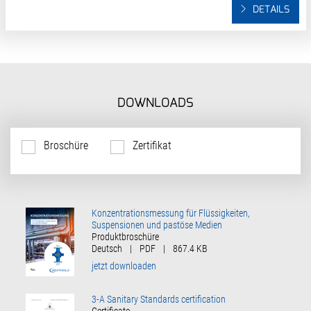
DETAILS
DOWNLOADS
Broschüre
Zertifikat
Konzentrationsmessung für Flüssigkeiten,
Suspensionen und pastöse Medien
Produktbroschüre
Deutsch
|
PDF
|
867.4 KB
jetzt downloaden
3-A Sanitary Standards certification
Certificate