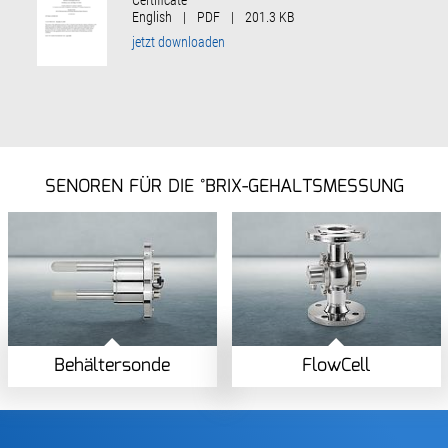
English
|
PDF
|
201.3 KB
jetzt downloaden
SENOREN FÜR DIE °BRIX-GEHALTSMESSUNG
Behältersonde
FlowCell