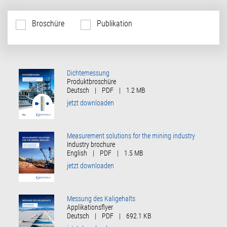
Broschüre
Publikation
Dichtemessung
Produktbroschüre
Deutsch
|
PDF
|
1.2 MB
jetzt downloaden
Measurement solutions for the mining industry
Industry brochure
English
|
PDF
|
1.5 MB
jetzt downloaden
Messung des Kaligehalts
Applikationsflyer
Deutsch
|
PDF
|
692.1 KB