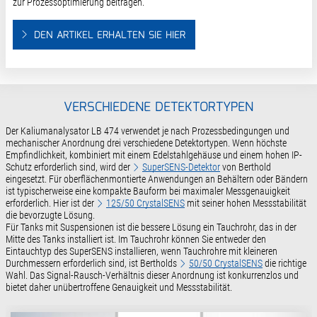
zur Prozessoptimierung beitragen.
DEN ARTIKEL ERHALTEN SIE HIER
VERSCHIEDENE DETEKTORTYPEN
Der Kaliumanalysator LB 474 verwendet je nach Prozessbedingungen und
mechanischer Anordnung drei verschiedene Detektortypen. Wenn höchste
Empfindlichkeit, kombiniert mit einem Edelstahlgehäuse und einem hohen IP-
Schutz erforderlich sind, wird der
SuperSENS-Detektor
von Berthold
eingesetzt. Für oberflächenmontierte Anwendungen an Behältern oder Bändern
ist typischerweise eine kompakte Bauform bei maximaler Messgenauigkeit
erforderlich. Hier ist der
125/50 CrystalSENS
mit seiner hohen Messstabilität
die bevorzugte Lösung.
Für Tanks mit Suspensionen ist die bessere Lösung ein Tauchrohr, das in der
Mitte des Tanks installiert ist. Im Tauchrohr können Sie entweder den
Eintauchtyp des SuperSENS installieren, wenn Tauchrohre mit kleineren
Durchmessern erforderlich sind, ist Bertholds
50/50 CrystalSENS
die richtige
Wahl. Das Signal-Rausch-Verhältnis dieser Anordnung ist konkurrenzlos und
bietet daher unübertroffene Genauigkeit und Messstabilität.