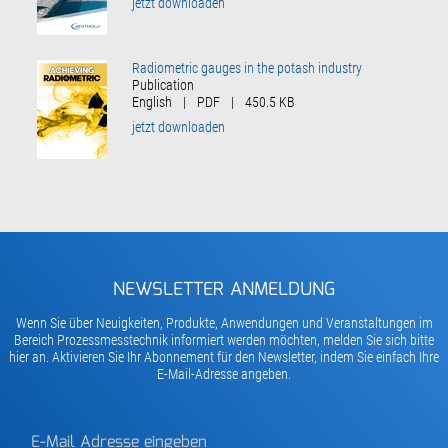
jetzt downloaden
Radiometric gauges in the potash industry
Publication
English
|
PDF
|
450.5 KB
jetzt downloaden
NEWSLETTER ANMELDUNG
Wenn Sie über Neuigkeiten, Produkte, Anwendungen und Veranstaltungen im
Bereich Prozessmesstechnik informiert werden möchten, melden Sie sich bitte
hier an. Aktivieren Sie Ihr Abonnement für den Newsletter, indem Sie einfach Ihre
E-Mail-Adresse angeben.