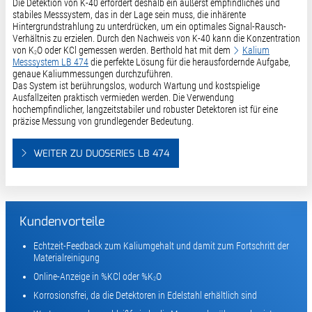
Die Detektion von K-40 erfordert deshalb ein äußerst empfindliches und
stabiles Messsystem, das in der Lage sein muss, die inhärente
Hintergrundstrahlung zu unterdrücken, um ein optimales Signal-Rausch-
Verhältnis zu erzielen. Durch den Nachweis von K-40 kann die Konzentration
von K
O oder KCl gemessen werden. Berthold hat mit dem
Kalium
2
Messsystem LB 474
die perfekte Lösung für die herausfordernde Aufgabe,
genaue Kaliummessungen durchzuführen.
Das System ist berührungslos, wodurch Wartung und kostspielige
Ausfallzeiten praktisch vermieden werden. Die Verwendung
hochempfindlicher, langzeitstabiler und robuster Detektoren ist für eine
präzise Messung von grundlegender Bedeutung.
WEITER ZU DUOSERIES LB 474
Kundenvorteile
Echtzeit-Feedback zum Kaliumgehalt und damit zum Fortschritt der
Materialreinigung
Online-Anzeige in %KCl oder %K
O
2
Korrosionsfrei, da die Detektoren in Edelstahl erhältlich sind