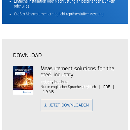
Einfache Installation oder Nachrüstung an bestehenden Bunkern
oder Silos
Großes Messvolumen ermöglicht repräsentative Messung
DOWNLOAD
Measurement solutions for the
steel industry
Industry brochure
Nur in englischer Sprache erhältlich
|
PDF
|
1.9 MB
JETZT DOWNLOADEN