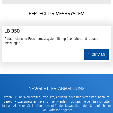
BERTHOLD'S MESSSYSTEM
LB 350
Radiometrisches Feuchtemesssystem für repräsentative und robuste
Messungen
DETAILS
NEWSLETTER ANMELDUNG
Wenn Sie über Neuigkeiten, Produkte, Anwendungen und Veranstaltungen im
Bereich Prozessmesstechnik informiert werden möchten, melden Sie sich bitte
hier an. Aktivieren Sie Ihr Abonnement für den Newsletter, indem Sie einfach Ihre
E-Mail-Adresse angeben.