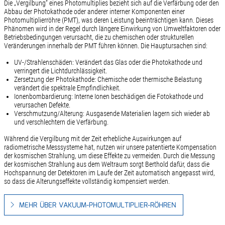
Die „Vergilbung“ eines Photomultiplies bezieht sich auf die Verfärbung oder den
Abbau der Photokathode oder anderer interner Komponenten einer
Photomultiplierröhre (PMT), was deren Leistung beeinträchtigen kann. Dieses
Phänomen wird in der Regel durch längere Einwirkung von Umweltfaktoren oder
Betriebsbedingungen verursacht, die zu chemischen oder strukturellen
Veränderungen innerhalb der PMT führen können. Die Hauptursachen sind:
UV-/Strahlenschäden: Verändert das Glas oder die Photokathode und
verringert die Lichtdurchlässigkeit.
Zersetzung der Photokathode: Chemische oder thermische Belastung
verändert die spektrale Empfindlichkeit.
Ionenbombardierung: Interne Ionen beschädigen die Fotokathode und
verursachen Defekte.
Verschmutzung/Alterung: Ausgasende Materialien lagern sich wieder ab
und verschlechtern die Verfärbung.
Während die Vergilbung mit der Zeit erhebliche Auswirkungen auf
radiometrische Messsysteme hat, nutzen wir unsere patentierte Kompensation
der kosmischen Strahlung, um diese Effekte zu vermeiden. Durch die Messung
der kosmischen Strahlung aus dem Weltraum sorgt Berthold dafür, dass die
Hochspannung der Detektoren im Laufe der Zeit automatisch angepasst wird,
so dass die Alterungseffekte vollständig kompensiert werden.
MEHR ÜBER VAKUUM-PHOTOMULTIPLIER-RÖHREN