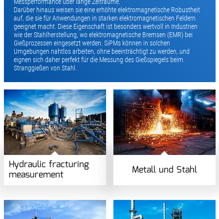
Messperformance über lange Zeiträume.
Darüber hinaus weisen sie eine erhöhte elektromagnetische Robustheit
auf, die sie für Anwendungen in starken elektromagnetischen Feldern
geeignet macht. Diese Eigenschaft ist besonders wertvoll in Industrien
wie der Stahlherstellung, wo elektromagnetische Bremsen (EMR) bei
Gießprozessen eingesetzt werden. SiPMs können in solchen
Umgebungen nahtlos arbeiten, ohne beeinträchtigt zu werden, und
eignen sich daher perfekt für die Messung des Gießspiegels beim
Stranggießen von Stahl.
Hydraulic fracturing
Metall und Stahl
measurement