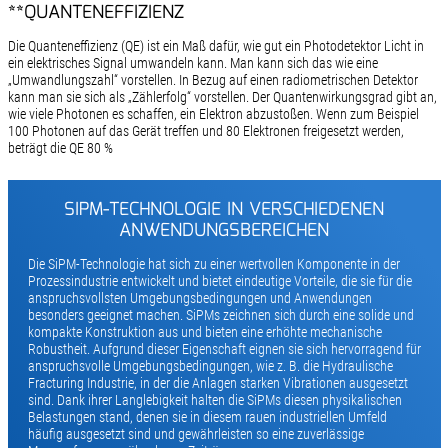
**QUANTENEFFIZIENZ
Die Quanteneffizienz (QE) ist ein Maß dafür, wie gut ein Photodetektor Licht in
ein elektrisches Signal umwandeln kann. Man kann sich das wie eine
„Umwandlungszahl“ vorstellen. In Bezug auf einen radiometrischen Detektor
kann man sie sich als „Zählerfolg“ vorstellen. Der Quantenwirkungsgrad gibt an,
wie viele Photonen es schaffen, ein Elektron abzustoßen. Wenn zum Beispiel
100 Photonen auf das Gerät treffen und 80 Elektronen freigesetzt werden,
beträgt die QE 80 %
SIPM-TECHNOLOGIE IN VERSCHIEDENEN
ANWENDUNGSBEREICHEN
Die SiPM-Technologie hat sich zu einer wertvollen Komponente in der
Prozessindustrie entwickelt und bietet eindeutige Vorteile, die sie für die
anspruchsvollsten Umgebungsbedingungen und Anwendungen
besonders geeignet machen. SiPMs zeichnen sich durch eine solide und
kompakte Konstruktion aus und bieten eine erhöhte mechanische
Robustheit. Aufgrund dieser Eigenschaft eignen sie sich hervorragend für
anspruchsvolle Umgebungsbedingungen, wie z. B. die Hydraulische
Fracturing Industrie, in der die Anlagen starken Vibrationen ausgesetzt
sind. Dank ihrer Langlebigkeit halten die SiPMs diesen physikalischen
Belastungen stand, denen sie in diesem rauen industriellen Umfeld
häufig ausgesetzt sind und gewährleisten so eine zuverlässige