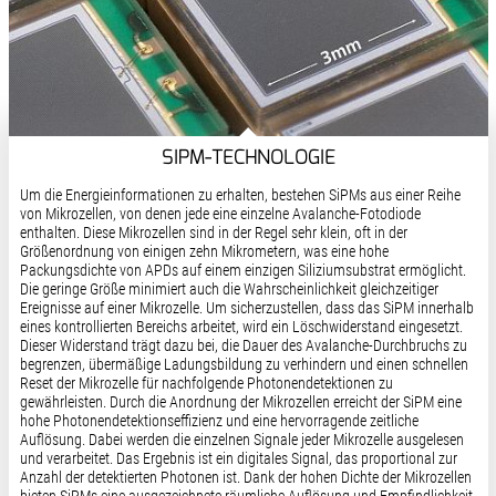
SIPM-TECHNOLOGIE
Um die Energieinformationen zu erhalten, bestehen SiPMs aus einer Reihe
von Mikrozellen, von denen jede eine einzelne Avalanche-Fotodiode
enthalten. Diese Mikrozellen sind in der Regel sehr klein, oft in der
Größenordnung von einigen zehn Mikrometern, was eine hohe
Packungsdichte von APDs auf einem einzigen Siliziumsubstrat ermöglicht.
Die geringe Größe minimiert auch die Wahrscheinlichkeit gleichzeitiger
Ereignisse auf einer Mikrozelle. Um sicherzustellen, dass das SiPM innerhalb
eines kontrollierten Bereichs arbeitet, wird ein Löschwiderstand eingesetzt.
Dieser Widerstand trägt dazu bei, die Dauer des Avalanche-Durchbruchs zu
begrenzen, übermäßige Ladungsbildung zu verhindern und einen schnellen
Reset der Mikrozelle für nachfolgende Photonendetektionen zu
gewährleisten. Durch die Anordnung der Mikrozellen erreicht der SiPM eine
hohe Photonendetektionseffizienz und eine hervorragende zeitliche
Auflösung. Dabei werden die einzelnen Signale jeder Mikrozelle ausgelesen
und verarbeitet. Das Ergebnis ist ein digitales Signal, das proportional zur
Anzahl der detektierten Photonen ist. Dank der hohen Dichte der Mikrozellen
bieten SiPMs eine ausgezeichnete räumliche Auflösung und Empfindlichkeit,