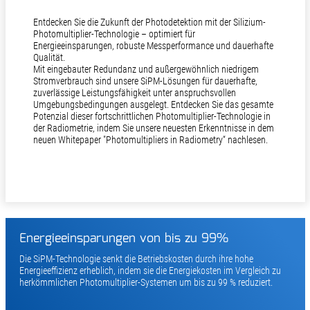
Entdecken Sie die Zukunft der Photodetektion mit der Silizium-
Photomultiplier-Technologie – optimiert für
Energieeinsparungen, robuste Messperformance und dauerhafte
Qualität.
Mit eingebauter Redundanz und außergewöhnlich niedrigem
Stromverbrauch sind unsere SiPM-Lösungen für dauerhafte,
zuverlässige Leistungsfähigkeit unter anspruchsvollen
Umgebungsbedingungen ausgelegt. Entdecken Sie das gesamte
Potenzial dieser fortschrittlichen Photomultiplier-Technologie in
der Radiometrie, indem Sie unsere neuesten Erkenntnisse in dem
neuen Whitepaper "Photomultipliers in Radiometry“ nachlesen.
Energieeinsparungen von bis zu 99%
Die SiPM-Technologie senkt die Betriebskosten durch ihre hohe
Energieeffizienz erheblich, indem sie die Energiekosten im Vergleich zu
herkömmlichen Photomultiplier-Systemen um bis zu 99 % reduziert.