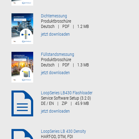
Dichtemessung
Produktbroschüre
Deutsch
|
PDF
|
1.2 MB
jetzt downloaden
Füllstandsmessung
Produktbroschüre
Deutsch
|
PDF
|
1.3 MB
jetzt downloaden
LoopSeries LB430 Flashloader
Service Software Setup (3.2.0)
DE / EN
|
ZIP
|
45.9 MB
jetzt downloaden
LoopSeries LB 430 Density
HART-DD, DTM, FDI