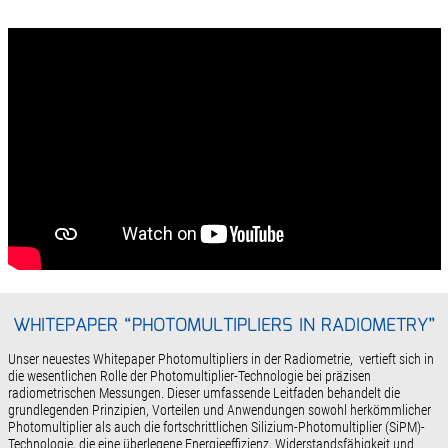
WHITEPAPER “PHOTOMULTIPLIERS IN RADIOMETRY”
Unser neuestes Whitepaper Photomultipliers in der Radiometrie, vertieft sich in
die wesentlichen Rolle der Photomultiplier-Technologie bei präzisen
radiometrischen Messungen. Dieser umfassende Leitfaden behandelt die
grundlegenden Prinzipien, Vorteilen und Anwendungen sowohl herkömmlicher
Photomultiplier als auch die fortschrittlichen Silizium-Photomultiplier (SiPM)-
Technologie, die eine überlegene Energieeffizienz, Widerstandsfähigkeit und