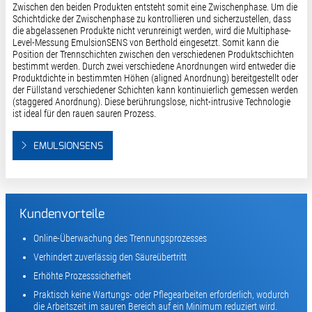
Zwischen den beiden Produkten entsteht somit eine Zwischenphase. Um die
Schichtdicke der Zwischenphase zu kontrollieren und sicherzustellen, dass
die abgelassenen Produkte nicht verunreinigt werden, wird die Multiphase-
Level-Messung EmulsionSENS von Berthold eingesetzt. Somit kann die
Position der Trennschichten zwischen den verschiedenen Produktschichten
bestimmt werden. Durch zwei verschiedene Anordnungen wird entweder die
Produktdichte in bestimmten Höhen (aligned Anordnung) bereitgestellt oder
der Füllstand verschiedener Schichten kann kontinuierlich gemessen werden
(staggered Anordnung). Diese berührungslose, nicht-intrusive Technologie
ist ideal für den rauen sauren Prozess.
EMULSIONSENS
Kundenvorteile
Online-Überwachung des Trennungsprozesses
Verhindert zuverlässig den Säureübertritt
Erhöhte Prozesssicherheit
Praktisch keine Wartungs- oder Pflegearbeiten erforderlich, wodurch
die Arbeitszeit im sauren Bereich auf ein Minimum reduziert wird.