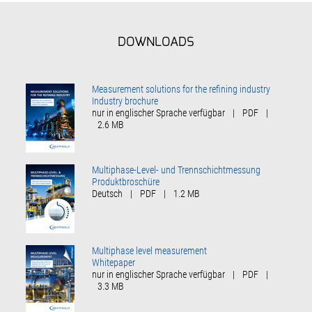
DOWNLOADS
Measurement solutions for the refining industry
Industry brochure
nur in englischer Sprache verfügbar
|
PDF
|
2.6 MB
Multiphase-Level- und Trennschichtmessung
Produktbroschüre
Deutsch
|
PDF
|
1.2 MB
Multiphase level measurement
Whitepaper
nur in englischer Sprache verfügbar
|
PDF
|
3.3 MB