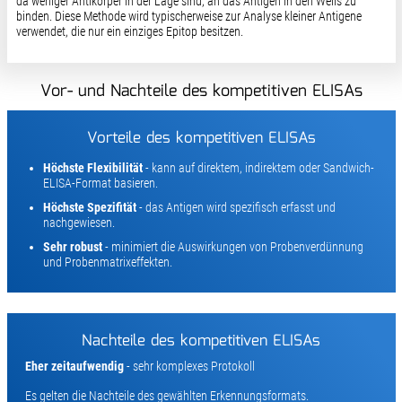
da weniger Antikörper in der Lage sind, an das Antigen in den Wells zu
binden. Diese Methode wird typischerweise zur Analyse kleiner Antigene
verwendet, die nur ein einziges Epitop besitzen.
Vor- und Nachteile des kompetitiven ELISAs
Vorteile des kompetitiven ELISAs
Höchste Flexibilität
- kann auf direktem, indirektem oder Sandwich-
ELISA-Format basieren.
Höchste Spezifität
- das Antigen wird spezifisch erfasst und
nachgewiesen.
Sehr robust
- minimiert die Auswirkungen von Probenverdünnung
und Probenmatrixeffekten.
Nachteile des kompetitiven ELISAs
Eher zeitaufwendig
- sehr komplexes Protokoll
Es gelten die Nachteile des gewählten Erkennungsformats.