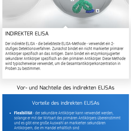
INDIREKTER ELISA
Der indirekte ELISA - die beliebteste ELISA-Methode - verwendet ein 2-
stufiges Detektionsverfahren. Zunächst bindet ein nicht markierter primärer
Antikörper spezifisch an das Antigen. Dann bindet ein enzymkonjugierter
sekundärer Antikörper spezifisch an den primären Antikörper. Diese Methode
wird typischerweise verwendet, um die Gesamtantikörperkonzentration in
Proben zu bestimmen.
Vor- und Nachteile des indirekten ELISAs
Vorteile des indirekten ELISAs
Flexibilität
- der sekundäre Antikörper kann verwendet werden,
solange er mit der Wirtsart des primären Antikörpers übereinstimmt
und es gibt eine große Auswahl an markierten sekundären
Antikörpern, die im Handel erhältlich sind