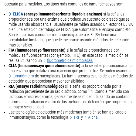
necesaria para medirlos. Los tipos más comunes de inmunoensayos son:
ELISA
(ensayo inmunoabsorbente ligado a enzimas)
si la señal es
proporcionada por una enzima que produce un sustrato coloreado que se
mide usando absorbancia. Usualmente se miden usando un lector de ELISA
o en una estación de trabajo de ELISA que automatiza el ensayo completo.
Son el tipo más común de inmunoensayo, pero el ELISA tiene una
sensibilidad limitada, que puede mejorarse usando métodos de detección
más sensibles.
FIA (inmunoensayo fluorescente)
si la señal es proporcionada por
moléculas fluorescentes (por ejemplo, FITC); en este caso, la medición se
realiza utilizando un
fluorómetro de microplacas
.
CLIA (Inmunoensayo quimioluminiscente)
si la señal es proporcionada por
una enzima que cataliza una reacción que produce luz. Se miden usando un
luminómetro
de microplacas. La luminiscencia es uno de los métodos de
detección que proporciona mayor sensibilidad.
RIA (ensayo radioinmunológico)
si la señal es proporcionada por la
radiación proveniente de un radioisótopo, como
I. Como a menudo son
125
isótopos emisores gamma, generalmente se miden utilizando un contador
gamma. La radiación es otro de los métodos de detección que proporciona
la mayor sensibilidad.
Las tecnologías de detección más modernas también se han aplicado a
inmunoensayos, como la tecnología
TRF
y
Alpha
.