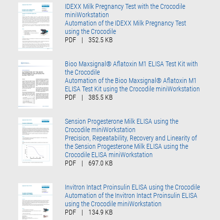
IDEXX Milk Pregnancy Test with the Crocodile
miniWorkstation
Automation of the IDEXX Milk Pregnancy Test
using the Crocodile
PDF
|
352.5 KB
Bioo Maxsignal® Aflatoxin M1 ELISA Test Kit with
the Crocodile
Automation of the Bioo Maxsignal® Aflatoxin M1
ELISA Test Kit using the Crocodile miniWorkstation
PDF
|
385.5 KB
Sension Progesterone Milk ELISA using the
Crocodile miniWorkstation
Precision, Repeatability, Recovery and Linearity of
the Sension Progesterone Milk ELISA using the
Crocodile ELISA miniWorkstation
PDF
|
697.0 KB
Invitron Intact Proinsulin ELISA using the Crocodile
Automation of the Invitron Intact Proinsulin ELISA
using the Crocodile miniWorkstation
PDF
|
134.9 KB