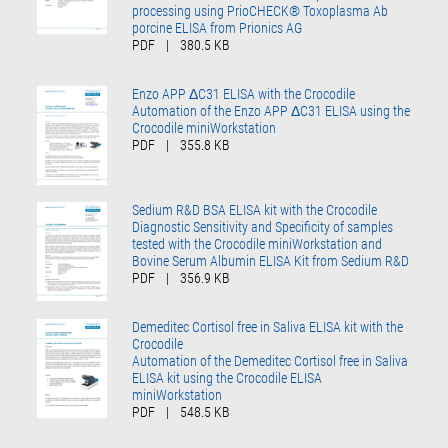
processing using PrioCHECK® Toxoplasma Ab
porcine ELISA from Prionics AG
PDF
|
380.5 KB
Enzo APP ΔC31 ELISA with the Crocodile
Automation of the Enzo APP ΔC31 ELISA using the
Crocodile miniWorkstation
PDF
|
355.8 KB
Sedium R&D BSA ELISA kit with the Crocodile
Diagnostic Sensitivity and Specificity of samples
tested with the Crocodile miniWorkstation and
Bovine Serum Albumin ELISA Kit from Sedium R&D
PDF
|
356.9 KB
Demeditec Cortisol free in Saliva ELISA kit with the
Crocodile
Automation of the Demeditec Cortisol free in Saliva
ELISA kit using the Crocodile ELISA
miniWorkstation
PDF
|
548.5 KB