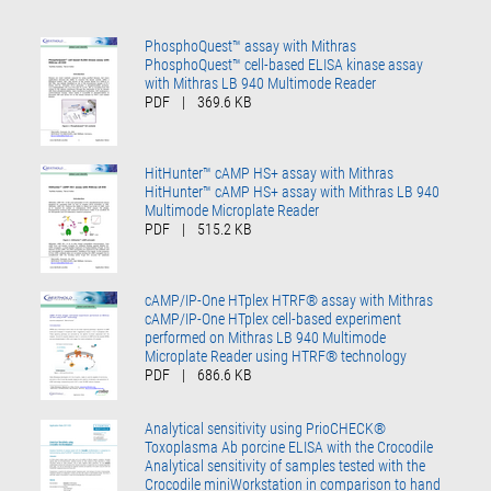
PhosphoQuest™ assay with Mithras
PhosphoQuest™ cell-based ELISA kinase assay
with Mithras LB 940 Multimode Reader
PDF
|
369.6 KB
HitHunter™ cAMP HS+ assay with Mithras
HitHunter™ cAMP HS+ assay with Mithras LB 940
Multimode Microplate Reader
PDF
|
515.2 KB
cAMP/IP-One HTplex HTRF® assay with Mithras
cAMP/IP-One HTplex cell-based experiment
performed on Mithras LB 940 Multimode
Microplate Reader using HTRF® technology
PDF
|
686.6 KB
Analytical sensitivity using PrioCHECK®
Toxoplasma Ab porcine ELISA with the Crocodile
Analytical sensitivity of samples tested with the
Crocodile miniWorkstation in comparison to hand