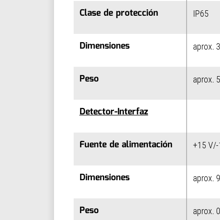
Clase de protección
Clase de protección
IP65
Dimensiones
Dimensiones
aprox. 
Peso
Peso
aprox. 5
Detector-Interfaz
Detector-Interfaz
Fuente de alimentación
Fuente de alimentación
+15 V/-
Dimensiones
Dimensiones
aprox. 
Peso
Peso
aprox. 