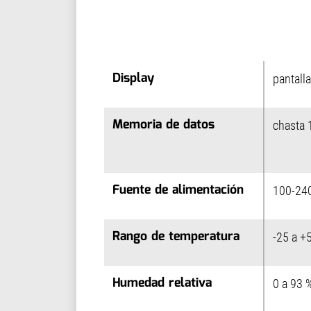
Display
Display
pantalla
Memoria de datos
Memoria de datos
chasta 
Fuente de alimentación
Fuente de alimentación
100-24
Rango de temperatura
Rango de temperatura
-25 a +
Humedad relativa
Humedad relativa
0 a 93 