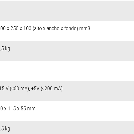
300 x 250 x 100 (alto x ancho x fondo) mm3
,5 kg
15 V (<60 mA), +5V (<200 mA)
90 x 115 x 55 mm
0,5 kg