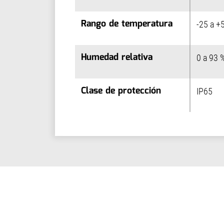
Rango de temperatura
Rango de temperatura
-25 a +
Humedad relativa
Humedad relativa
0 a 93 
Clase de protección
Clase de protección
IP65