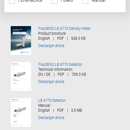
Ficha-técnica
Folleto
Manual
FracSENS LB 6770 Density meter
Product brochure
English
|
PDF
|
508.5 KB
Descargar ahora
FracSENS LB 6770 Detector
Technical information
EN / DE
|
PDF
|
709.3 KB
Descargar ahora
LB 6770 Detector
Manual
English
|
PDF
|
3.0 MB
Descargar ahora