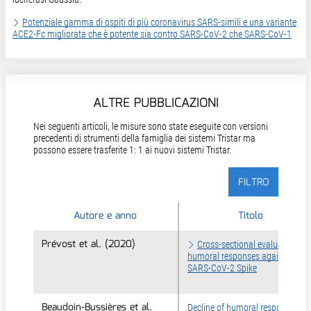
Potenziale gamma di ospiti di più coronavirus SARS-simili e una variante
ACE2-Fc migliorata che è potente sia contro SARS-CoV-2 che SARS-CoV-1
ALTRE PUBBLICAZIONI
Nei seguenti articoli, le misure sono state eseguite con versioni
precedenti di strumenti della famiglia dei sistemi Tristar ma
possono essere trasferite 1: 1 ai nuovi sistemi Tristar.
FILTRO
Autore e anno
Autore e anno
Titolo
Prévost et al. (2020)
Prévost et al. (2020)
Cross-sectional evaluation of
humoral responses against
SARS-CoV-2 Spike
Beaudoin-Bussières et al.
Beaudoin-Bussières et al.
Decline of humoral responses