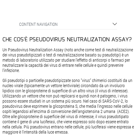
CONTENT NAVIGATION
CHE COS'È PSEUDOVIRUS NEUTRALIZATION ASSAY?
Un Pseudovirus Neutralization Assay (noto anche come test di neutralizzazione
dei virus pseudotipizzati o test di neutralizzazione basato su pseudotipi) è un
metodo di laboratorio utilizzato per studiare l'effetto di anticorpi o farmaci per
neutralizzare la capacità dei virus di entrare nelle cellule e quindi prevenire
l'infezione.
Gli pseudotipi o particelle pseudotipizzate sono "virus" chimerici costituiti da un
nucleo virale (tipicamente un vettore lentivirale) circondato da un involucro
lipidico con le glicoproteine ​​di superficie di un altro virus (il virus di interesse).
Utilizzando un vettore che non può replicarsi e quindi non è patogeno, i virus
possono essere studiati in un sistema più sicuro. Nel caso di SARS-CoV-2, lo
pseudovirus deve esprimere la glicoproteina S, che media l'ingresso nelle cellule
ospiti legandosi all'enzima di conversione dell'angiotensina 2 umana (ACE2).
Oltre alle glicoproteine ​​di superficie del virus di interesse, il virus pseudotipato
contiene il gene di una luciferasi, che viene espresso solo dopo essere entrato
nella cellula. Più pseudovirus entrano nelle cellule, più luciferasi viene espressa e
maggiore è l'intensità della luce emessa.