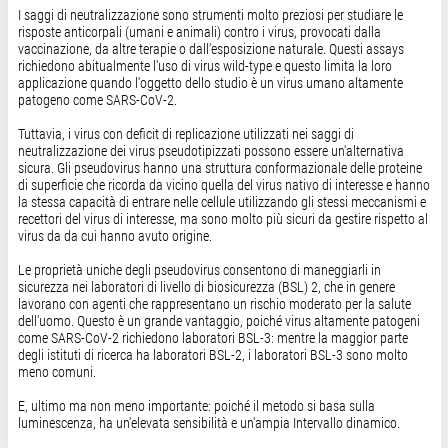
I saggi di neutralizzazione sono strumenti molto preziosi per studiare le
risposte anticorpali (umani e animali) contro i virus, provocati dalla
vaccinazione, da altre terapie o dall'esposizione naturale. Questi assays
richiedono abitualmente l'uso di virus wild-type e questo limita la loro
applicazione quando l'oggetto dello studio è un virus umano altamente
patogeno come SARS-CoV-2.
Tuttavia, i virus con deficit di replicazione utilizzati nei saggi di
neutralizzazione dei virus pseudotipizzati possono essere un'alternativa
sicura. Gli pseudovirus hanno una struttura conformazionale delle proteine ​​
di superficie che ricorda da vicino quella del virus nativo di interesse e hanno
la stessa capacità di entrare nelle cellule utilizzando gli stessi meccanismi e
recettori del virus di interesse, ma sono molto più sicuri da gestire rispetto al
virus da da cui hanno avuto origine.
Le proprietà uniche degli pseudovirus consentono di maneggiarli in
sicurezza nei laboratori di livello di biosicurezza (BSL) 2, che in genere
lavorano con agenti che rappresentano un rischio moderato per la salute
dell'uomo. Questo è un grande vantaggio, poiché virus altamente patogeni
come SARS-CoV-2 richiedono laboratori BSL-3: mentre la maggior parte
degli istituti di ricerca ha laboratori BSL-2, i laboratori BSL-3 sono molto
meno comuni.
E, ultimo ma non meno importante: poiché il metodo si basa sulla
luminescenza, ha un'elevata sensibilità e un'ampia Intervallo dinamico.