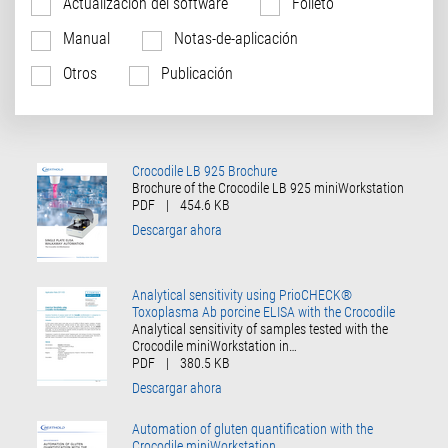
Actualización del software
Folleto
Manual
Notas-de-aplicación
Otros
Publicación
Crocodile LB 925 Brochure
Brochure of the Crocodile LB 925 miniWorkstation
PDF
|
454.6 KB
Descargar ahora
Analytical sensitivity using PrioCHECK®
Toxoplasma Ab porcine ELISA with the Crocodile
Analytical sensitivity of samples tested with the
Crocodile miniWorkstation in…
PDF
|
380.5 KB
Descargar ahora
Automation of gluten quantification with the
Crocodile miniWorkstation