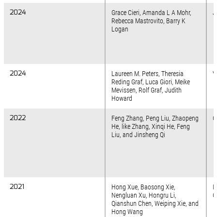
2024
2024
Grace Cieri, Amanda L A Mohr,
J
Rebecca Mastrovito, Barry K
Logan
2024
2024
Laureen M. Peters, Theresia
V
Reding Graf, Luca Giori, Meike
Mevissen, Rolf Graf, Judith
Howard
2022
2022
Feng Zhang, Peng Liu, Zhaopeng
C
He, like Zhang, Xinqi He, Feng
Liu, and Jinsheng Qi
2021
2021
Hong Xue, Baosong Xie,
I
Nengluan Xu, Hongru Li,
O
Qianshun Chen, Weiping Xie, and
Hong Wang