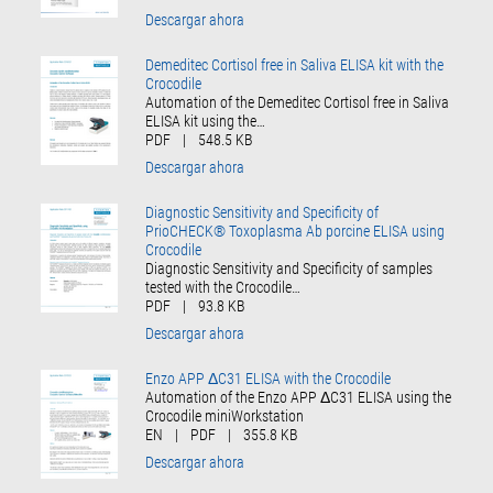
Descargar ahora
Demeditec Cortisol free in Saliva ELISA kit with the
Crocodile
Automation of the Demeditec Cortisol free in Saliva
ELISA kit using the…
PDF
|
548.5 KB
Descargar ahora
Diagnostic Sensitivity and Specificity of
PrioCHECK® Toxoplasma Ab porcine ELISA using
Crocodile
Diagnostic Sensitivity and Specificity of samples
tested with the Crocodile…
PDF
|
93.8 KB
Descargar ahora
Enzo APP ΔC31 ELISA with the Crocodile
Automation of the Enzo APP ΔC31 ELISA using the
Crocodile miniWorkstation
EN
|
PDF
|
355.8 KB
Descargar ahora