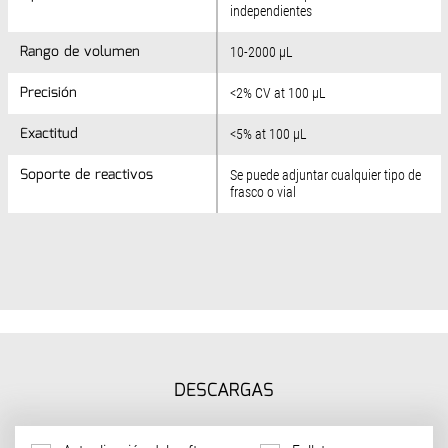
independientes
Rango de volumen
Rango de volumen
10-2000 µL
Precisión
Precisión
<2% CV at 100 µL
Exactitud
Exactitud
<5% at 100 µL
Soporte de reactivos
Soporte de reactivos
Se puede adjuntar cualquier tipo de
frasco o vial
DESCARGAS