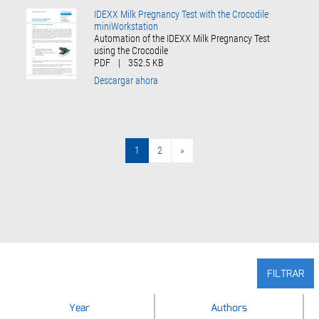
IDEXX Milk Pregnancy Test with the Crocodile
miniWorkstation
Automation of the IDEXX Milk Pregnancy Test
using the Crocodile
PDF
|
352.5 KB
Descargar ahora
1
2
»
»
FILTRAR
Year
Year
Authors