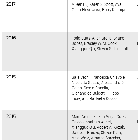
2017
2017
Aileen Lu, Karen S. Scott, Aya
J
Chan-Hosokawa, Barry K. Logan
2016
2016
Todd Cutts, Allen Grolla, Shane
T
Jones, Bradley W. M. Cook,
D
Xiangguo Qiu, Steven S. Theriault
2015
2015
Sara Sechi, Francesca Chiavolelli,
J
Nicoletta Spissu, Alessandro Di
Cerbo, Sergio Canello,
Gianandrea Guidetti, Filippo
Fiore, and Raffaella Cocco
2015
2015
Marc-Antoine de La Vega, Grazia
T
Caleo, Jonathan Audet,
I
Xiangguo Qiu, Robert A. Kozak,
James I. Brooks, Steven Kern,
Anja Wolz, Armand Sprecher,