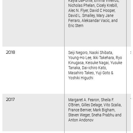
Kayla DaPonte, Emma Viveiros,
Nicholas Phelan, Cicely Krebill,
Alec N. Flyer, David C Hooper,
David L. Smalley, Mary Jane
Ferraro, Aleksandar Vacic, and
Eric Stern
2018
2018
Seiji Negoro, Naoki Shibata,
S
Young-Ho Lee, Ikki Takehara, Ryo
Kinugasa, Keisuke Nagai, Yusuke
Tanaka, Dai-ichiro Kato,
Masahiro Takeo, Yuji Goto &
Yoshiki Higuchi
2017
2017
Margaret A. Fearon, Sheila F.
T
O’Brien, Gilles Delage, Vito Scalia,
France Bernier, Mark Bigham,
Steven Weger, Sneha Prabhu and
Anton Andonov