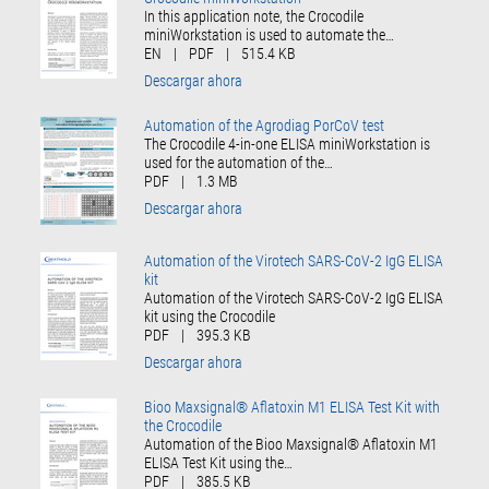
In this application note, the Crocodile
miniWorkstation is used to automate the…
EN
|
PDF
|
515.4 KB
Descargar ahora
Automation of the Agrodiag PorCoV test
The Crocodile 4-in-one ELISA miniWorkstation is
used for the automation of the…
PDF
|
1.3 MB
Descargar ahora
Automation of the Virotech SARS-CoV-2 IgG ELISA
kit
Automation of the Virotech SARS-CoV-2 IgG ELISA
kit using the Crocodile
PDF
|
395.3 KB
Descargar ahora
Bioo Maxsignal® Aflatoxin M1 ELISA Test Kit with
the Crocodile
Automation of the Bioo Maxsignal® Aflatoxin M1
ELISA Test Kit using the…
PDF
|
385.5 KB