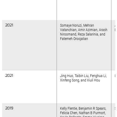
2021
2021
Somaye Noruzi, Mehran
A
Vatanchian, Amir Azimian, Arash
B
Niroomand, Reza Salarinia, and
Fatemeh Oroojalian
2021
2021
Jing Huo, Taibin Liu, Fenghua Li,
M
Xinfeng Song, and Xiuli Hou
2019
2019
Kelly Flentie, Benjamin R Spears,
S
Felicia Chen, Nathan B Purmort,