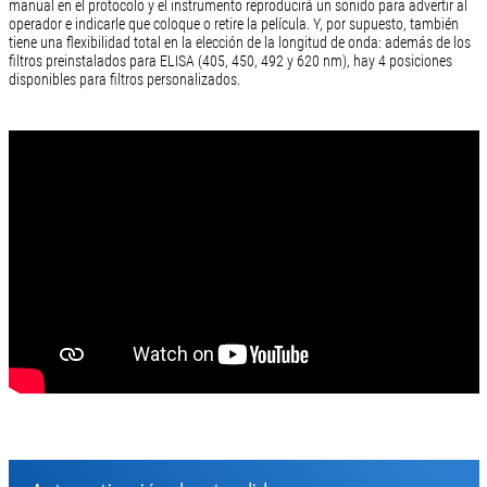
manual en el protocolo y el instrumento reproducirá un sonido para advertir al
operador e indicarle que coloque o retire la película. Y, por supuesto, también
tiene una flexibilidad total en la elección de la longitud de onda: además de los
filtros preinstalados para ELISA (405, 450, 492 y 620 nm), hay 4 posiciones
disponibles para filtros personalizados.