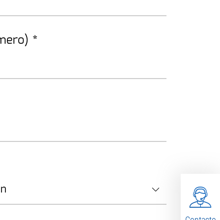
úmero)
*
Contacto